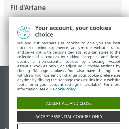
Fil d'Ariane
Aide en ligne d'ESET
>
ESET PROTECT On-
Prem
>
Démarrer
>
Console Web ESET
Your account, your cookies
PROTECT
> Écran de connexion
choice
We and our partners use cookies to give you the best
optimized online experience, analyze our website traffic,
and serve you with personalized ads. You can agree to the
collection of all cookies by clicking "Accept all and close",
decline all non-essential cookies by choosing "Accept
essential cookies only", or adjust your cookie settings by
clicking "Manage cookies". You also have the right to
withdraw your consent or change your cookie preferences
Afficher le site pour ordinateur de bureau
anytime by clicking the "Manage cookies" link in our website
footer or in your account settings (if available). For more
End of Life
information, see our
Cookie Policy
.
Base de connaissances ESET
Forum ESET
ACCEPT ALL AND CLOSE
ESET Status Portal
Assistance régionale
ACCEPT ESSENTIAL COOKIES ONLY