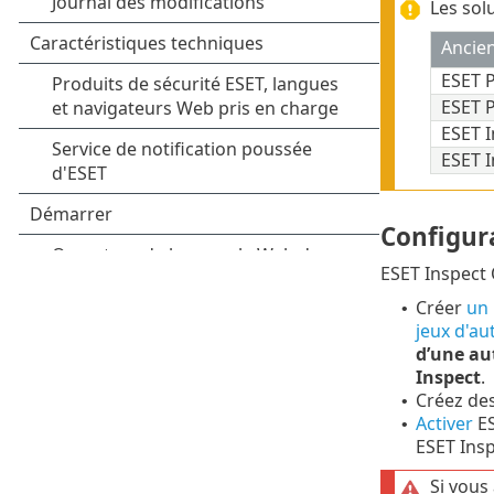
Les sol
Ancie
ESET 
ESET 
ESET I
ESET I
Configur
ESET Inspect
Créer
un 
•
jeux d'au
d’une au
Inspect
.
Créez de
•
Activer
ES
•
ESET Ins
Si vous