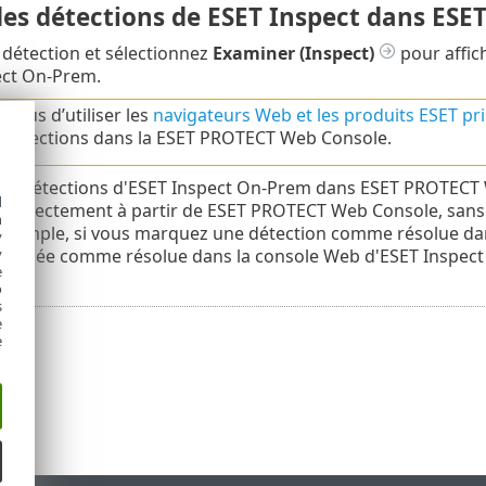
des détections de ESET Inspect dans ES
a détection et sélectionnez
Examiner
(Inspect)
pour affich
ect On-Prem.
-vous d’utiliser les
navigateurs Web et les produits ESET pr
 détections dans la ESET PROTECT Web Console.
n de détections d'ESET Inspect On-Prem dans ESET PROTECT 
d
t directement à partir de ESET PROTECT Web Console, sans
h
exemple, si vous marquez une détection comme résolue dan
y
rquée comme résolue dans la console Web d'ESET Inspect 
y
e
o
s
e
e