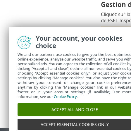
Gestion 
Cliquez sur l
de ESET Insp
Assurez
Your account, your cookies
Inspect
choice
L'intégratio
We and our partners use cookies to give you the best optimize
d'ESET Inspec
online experience, analyze our website traffic, and serve you wit
Console. Par 
personalized ads. You can agree to the collection of all cookies b
également ma
clicking "Accept all and close", decline all non-essential cookies b
choosing "Accept essential cookies only", or adjust your cooki
settings by clicking "Manage cookies". You also have the right t
withdraw your consent or change your cookie preference
anytime by clicking the "Manage cookies" link in our websit
footer or in your account settings (if available). For mor
information, see our
Cookie Policy
.
ACCEPT ALL AND CLOSE
ACCEPT ESSENTIAL COOKIES ONLY