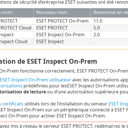
utions de sécurité d’entreprise ESET suivantes ont été reno
n nom :
Nouveau nom:
Renommé en ver
PROTECT
ESET PROTECT On-Prem
11.0
PROTECT Cloud
ESET PROTECT
5.0
nspect
ESET Inspect On-Prem
2.0
nspect Cloud
ESET Inspect
ation de ESET Inspect On-Prem
 On-Prem fonctionne correctement, ESET PROTECT On-Prem 
ESET Inspect On-Prem utilisateur
avec les autorisations a
torisations
prédéfinies pour lesESET Inspect On-Prem utilis
torisation de lecture
ou d’une autorisation supérieure po
s
certificats
utilisés lors de l’installation du serveur
ESET Ins
ET Inspect On-Prem sur un périphérique connecté à ESET 
pect On-Prem pour activer ESET Inspect On-Prem.
 avez mis à niveau le serveur ESET PROTECT, redémarrez le s