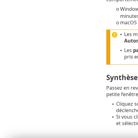
Windows
o
minutes
macOS r
o
Les m
•
Autor
Les
p
•
pris e
Synthèse
Passez en rev
petite fenêtre
Cliquez 
•
déclenche
Si vous c
•
et sélect