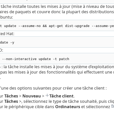
a tâche installe toutes les mises à jour (mise à niveau de tous l
ires de paquets et couvre donc la plupart des distributions
buntu:
t update --assume-no && apt-get dist-upgrade --assume-ye
ed Hat:
date -y
D:
 --non-interactive update -t patch
s
: la tâche installe les mises à jour du système d’exploitati
e pas les mises à jour des fonctionnalités qui effectuent un
.
l’une des options suivantes pour créer une tâche client :
sur
Tâches
>
Nouveau
>
Tâche client
.
sur
Tâches
>, sélectionnez le type de tâche souhaité, puis cl
ur le périphérique cible dans
Ordinateurs
et sélectionnez