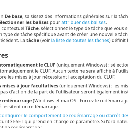
on
De base
, saisissez des informations générales sur la tâch
lectionner les balises
pour
attribuer des balises
.
 contextuel
Tâche
, sélectionnez le type de tâche que vous s
n type de tâche spécifique avant de créer une nouvelle tâch
récédent. La
tâche
(voir
la liste de toutes les tâches
) défini
res
utomatiquement le CLUF
(uniquement Windows) : sélection
omatiquement le CLUF. Aucun texte ne sera affiché à l'utilis
ore les mises à jour nécessitant l'acceptation du CLUF.
es mises à jour facultatives
(uniquement Windows) : les mis
pas d'action de la part de l'utilisateur seront également inst
le redémarrage
(Windows et macOS : Forcez le redémarrage de
nécessitent un redémarrage.
configurer le comportement de redémarrage ou d’arrêt des
curité ESET qui prend en charge ce paramètre. Si l’ordinate
t de redémarrage :