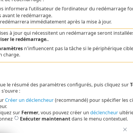
 informera l’utilisateur de l’ordinateur du redémarrage for
 avant le redémarrage.
edémarrera immédiatement après la mise à jour.
ises à jour qui nécessitent un redémarrage seront installée
iser le redémarrage.
.
aramètres
n'influencent pas la tâche si le périphérique cib
n charge.
ue le résumé des paramètres configurés, puis cliquez sur
T
 s'ouvre :
sur
Créer un déclencheur
(recommandé) pour spécifier les cib
ur.
liquez sur
Fermer
, vous pouvez créer un
déclencheur
ultéri
ionnez
Exécuter maintenant
dans le menu contextuel.