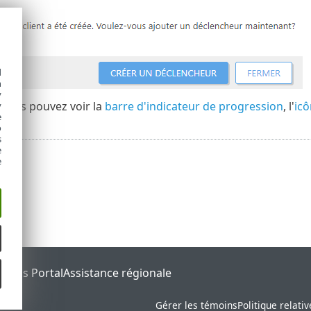
d
h
y
, vous pouvez voir la
barre d'indicateur de progression
, l'
icô
y
e
o
s
e
e
tatus Portal
Assistance régionale
Gérer les témoins
Politique relati