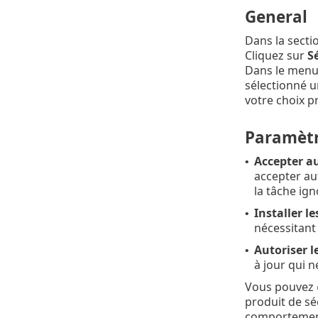
General
Dans la secti
Cliquez sur
Sé
Dans le menu
sélectionné u
votre choix p
Paramèt
Accepter a
•
accepter aut
la tâche ign
Installer l
•
nécessitant 
Autoriser 
•
à jour qui 
Vous pouvez
produit de sé
comportemen