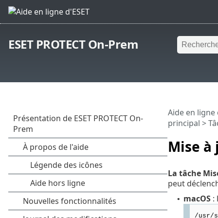
ESET PROTECT On-Prem
Aide en ligne
principal
>
Tâ
Mise à 
La tâche Mis
peut déclench
macOS
: 
•
/usr/s