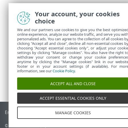
Your account, your cookies
choice
We and our partners use cookies to give you the best optimize
online experience, analyze our website traffic, and serve you wit
personalized ads. You can agree to the collection of all cookies b
Dans
Tâches
clicking "Accept all and close", decline all non-essential cookies b
choosing "Accept essential cookies only", or adjust your cooki
settings by clicking "Manage cookies". You also have the right t
withdraw your consent or change your cookie preference
anytime by clicking the "Manage cookies" link in our websit
footer or in your account settings (if available). For mor
information, see our
Cookie Policy
.
ACCEPT ALL AND CLOSE
ACCEPT ESSENTIAL COOKIES ONLY
End of Life
Base de connaissances ESET
Forum ESET
ESET S
MANAGE COOKIES
© 1992 - 2026 ESET, spol. s r.o. - Tous droits réservés.