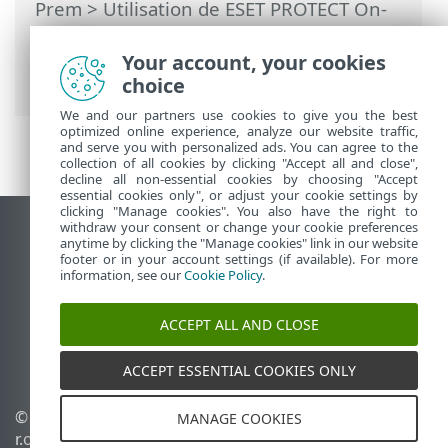
Prem
>
Utilisation de ESET PROTECT On-
Prem
>
ESET PROTECT On-Prem Menu
principal
>
Tâches
>
Tâches client
>
Your account, your cookies
Exécuter un script SysInspector
choice
We and our partners use cookies to give you the best
optimized online experience, analyze our website traffic,
and serve you with personalized ads. You can agree to the
collection of all cookies by clicking "Accept all and close",
decline all non-essential cookies by choosing "Accept
essential cookies only", or adjust your cookie settings by
clicking "Manage cookies". You also have the right to
withdraw your consent or change your cookie preferences
Afficher le site pour ordinateur de bureau
anytime by clicking the "Manage cookies" link in our website
footer or in your account settings (if available). For more
End of Life
information, see our
Cookie Policy
.
Base de connaissances ESET
Forum ESET
ACCEPT ALL AND CLOSE
ESET Status Portal
Assistance régionale
ACCEPT ESSENTIAL COOKIES ONLY
© 1992 - 2026 ESET, spol. s
Gérer les témoins
MANAGE COOKIES
r.o. - Tous droits réservés.
Politique relative aux