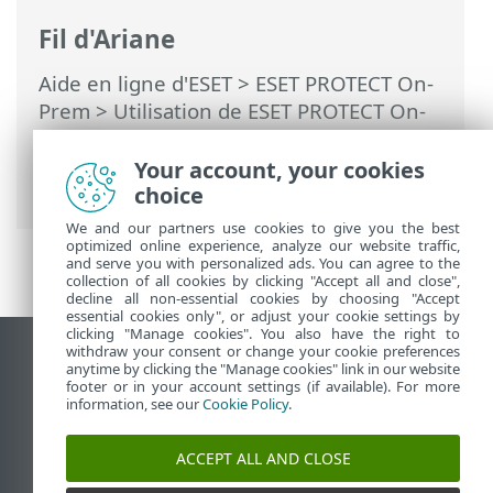
Fil d'Ariane
Aide en ligne d'ESET
>
ESET PROTECT On-
Prem
>
Utilisation de ESET PROTECT On-
Prem
>
ESET PROTECT On-Prem Menu
principal
>
Plus
>
Exporter les journaux
Your account, your cookies
vers Syslog
> Serveur Syslog
choice
We and our partners use cookies to give you the best
optimized online experience, analyze our website traffic,
and serve you with personalized ads. You can agree to the
collection of all cookies by clicking "Accept all and close",
decline all non-essential cookies by choosing "Accept
essential cookies only", or adjust your cookie settings by
clicking "Manage cookies". You also have the right to
withdraw your consent or change your cookie preferences
Afficher le site pour ordinateur de bureau
anytime by clicking the "Manage cookies" link in our website
footer or in your account settings (if available). For more
End of Life
information, see our
Cookie Policy
.
Base de connaissances ESET
Forum ESET
ACCEPT ALL AND CLOSE
ESET Status Portal