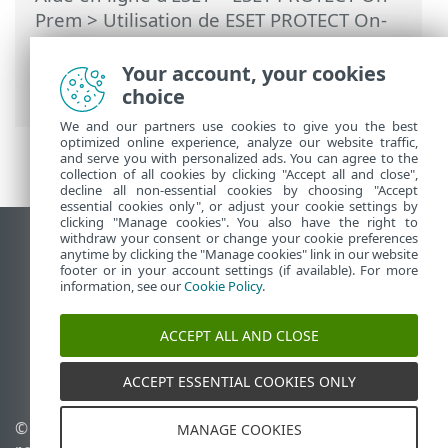
Prem
>
Utilisation de ESET PROTECT On-
Prem
>
ESET PROTECT On-Prem Menu
principal
>
Politiques
> Assistant
Your account, your cookies
Politiques
choice
We and our partners use cookies to give you the best
optimized online experience, analyze our website traffic,
and serve you with personalized ads. You can agree to the
collection of all cookies by clicking "Accept all and close",
decline all non-essential cookies by choosing "Accept
essential cookies only", or adjust your cookie settings by
clicking "Manage cookies". You also have the right to
withdraw your consent or change your cookie preferences
Afficher le site pour ordinateur de bureau
anytime by clicking the "Manage cookies" link in our website
footer or in your account settings (if available). For more
End of Life
information, see our
Cookie Policy
.
Base de connaissances ESET
Forum ESET
ACCEPT ALL AND CLOSE
ESET Status Portal
Assistance régionale
ACCEPT ESSENTIAL COOKIES ONLY
© 1992 - 2026 ESET, spol. s
Gérer les témoins
MANAGE COOKIES