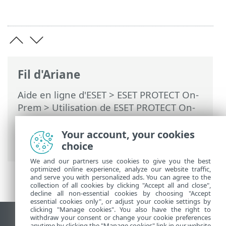
Fil d'Ariane
Aide en ligne d'ESET
>
ESET PROTECT On-
Prem
>
Utilisation de ESET PROTECT On-
Prem
>
ESET PROTECT On-Prem Menu
principal
>
Politiques
> Gérer les
Your account, your cookies
politiques
choice
We and our partners use cookies to give you the best
optimized online experience, analyze our website traffic,
and serve you with personalized ads. You can agree to the
collection of all cookies by clicking "Accept all and close",
decline all non-essential cookies by choosing "Accept
essential cookies only", or adjust your cookie settings by
clicking "Manage cookies". You also have the right to
withdraw your consent or change your cookie preferences
Afficher le site pour ordinateur de bureau
anytime by clicking the "Manage cookies" link in our website