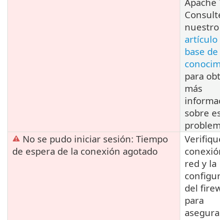
Apache 
Consult
nuestro
artículo
base de
conocim
para ob
más
informa
sobre e
problem
No se pudo iniciar sesión: Tiempo
Verifiqu
de espera de la conexión agotado
conexió
red y la
configu
del fire
para
asegura