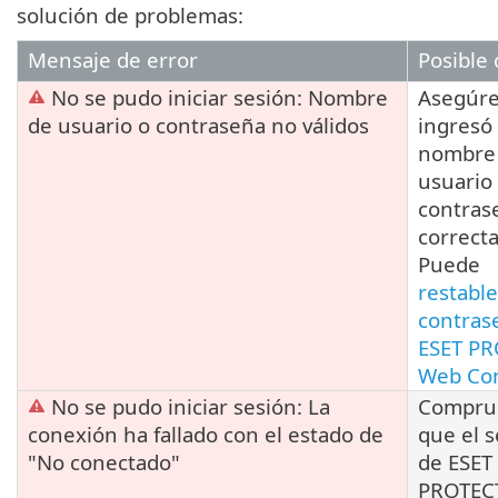
solución de problemas:
Mensaje de error
Posible
No se pudo iniciar sesión: Nombre
Asegúre
de usuario o contraseña no válidos
ingresó 
nombre
usuario 
contras
correct
Puede
restable
contras
ESET P
Web Co
No se pudo iniciar sesión: La
Compru
conexión ha fallado con el estado de
que el s
"No conectado"
de ESET
PROTEC