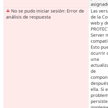
asignad
No se pudo iniciar sesión: Error de
Las ver
análisis de respuesta
de la Co
web y d
PROTEC
Server 
compati
Esto pu
ocurrir
una
actualiz
de
compon
después
ella. Si e
proble
persiste
impleme