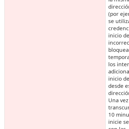
direcció
(por eje
se utili
credenc
inicio d
incorrec
bloquea
tempor
los inte
adiciona
inicio d
desde e
direcció
Una vez
transcu
10 minu
inicie s
con las