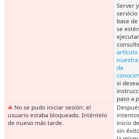
Server y
servicio
base de
se esté
ejecuta
consulte
artículo
nuestra
de
conocim
si desea
instruc
paso a p
No se pudo iniciar sesión: el
Después
usuario estaba bloqueado. Inténtelo
intento
de nuevo más tarde.
inicio d
sin éxit
la mism