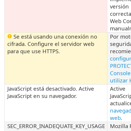
versión
correct
Web Co
manual
Se está usando una conexión no
Por mot
cifrada. Configure el servidor web
segurid
para que use HTTPS.
recomi
configu
PROTEC
Console
utilizar
JavaScript está desactivado. Active
Active
JavaScript en su navegador.
JavaScri
actualic
navega
web
.
SEC_ERROR_INADEQUATE_KEY_USAGE
Mozilla 