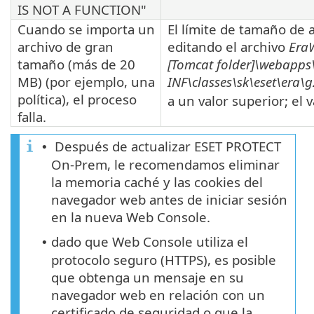
IS NOT A FUNCTION"
Cuando se importa un
El límite de tamaño de
archivo de gran
editando el archivo
EraW
tamaño (más de 20
[Tomcat folder]\webapps
MB) (por ejemplo, una
INF\classes\sk\eset\era\
política), el proceso
a un valor superior; el
falla.
Después de actualizar ESET PROTECT
•
On-Prem, le recomendamos eliminar
la memoria caché y las cookies del
navegador web antes de iniciar sesión
en la nueva Web Console.
dado que Web Console utiliza el
•
protocolo seguro (HTTPS), es posible
que obtenga un mensaje en su
navegador web en relación con un
certificado de seguridad o que la