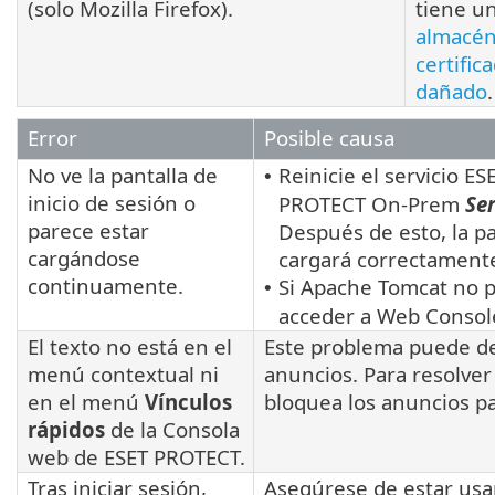
(solo Mozilla Firefox).
tiene u
almacén
certific
dañado
.
Error
Posible causa
No ve la pantalla de
Reinicie el servicio 
•
inicio de sesión o
PROTECT On-Prem
Se
parece estar
Después de esto, la p
cargándose
cargará correctament
continuamente.
Si Apache Tomcat no p
•
acceder a Web Console
El texto no está en el
Este problema puede de
menú contextual ni
anuncios. Para resolver
en el menú
Vínculos
bloquea los anuncios p
rápidos
de la Consola
web de ESET PROTECT.
Tras iniciar sesión,
Asegúrese de estar us