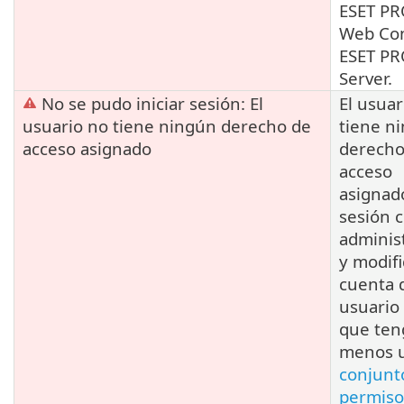
ESET P
Web Con
ESET P
Server.
No se pudo iniciar sesión: El
El usuar
usuario no tiene ningún derecho de
tiene n
acceso asignado
derecho
acceso
asignado
sesión 
adminis
y modifi
cuenta 
usuario
que ten
menos 
conjunt
permiso