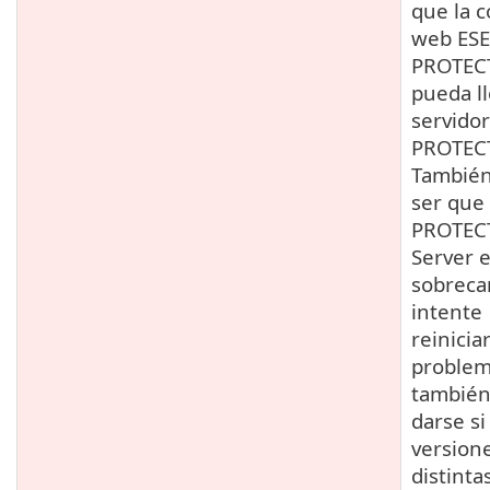
que la c
web ESE
PROTEC
pueda ll
servidor
PROTEC
Tambié
ser que
PROTEC
Server 
sobreca
intente
reiniciar
proble
tambié
darse si 
version
distinta