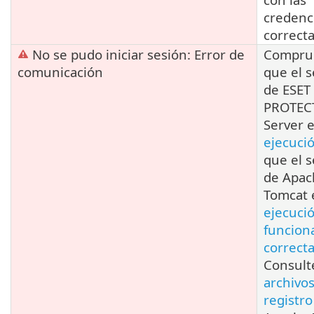
credenc
correcta
No se pudo iniciar sesión: Error de
Compru
comunicación
que el s
de ESET
PROTEC
Server 
ejecuci
que el s
de Apac
Tomcat 
ejecuci
funcion
correct
Consult
archivo
registro