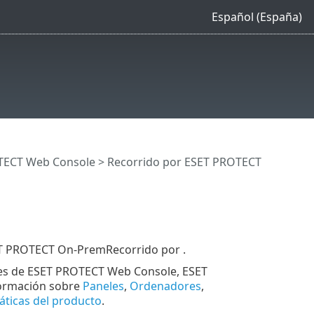
Español (España)
TECT Web Console
> Recorrido por ESET PROTECT
ET PROTECT On-PremRecorrido por .
ntes de ESET PROTECT Web Console, ESET
formación sobre
Paneles
,
Ordenadores
,
áticas del producto
.