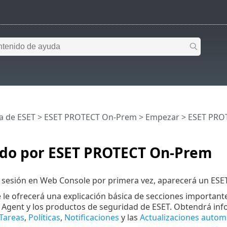
a de ESET
>
ESET PROTECT On-Prem
>
Empezar
>
ESET PRO
ido por ESET PROTECT On-Prem
e sesión en Web Console por primera vez, aparecerá un ES
e le ofrecerá una explicación básica de secciones importa
gent y los productos de seguridad de ESET. Obtendrá in
Tareas
,
Políticas
,
Notificaciones
y las
Actualizaciones autom