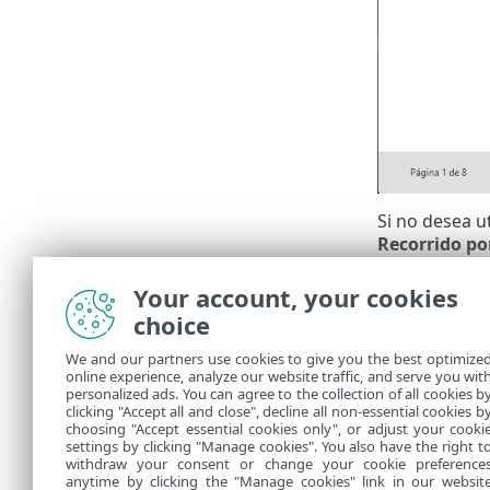
Si no desea ut
Recorrido p
Para volver a
Your account, your cookies
Tras el
choice
Actuali
We and our partners use cookies to give you the best optimize
asegura
online experience, analyze our website traffic, and serve you wit
personalized ads. You can agree to the collection of all cookies b
clicking "Accept all and close", decline all non-essential cookies b
choosing "Accept essential cookies only", or adjust your cooki
settings by clicking "Manage cookies". You also have the right t
withdraw your consent or change your cookie preference
anytime by clicking the "Manage cookies" link in our websit