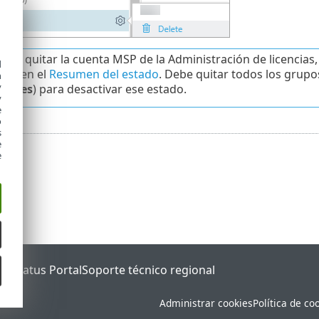
 de quitar la cuenta MSP de la Administración de licencias
d
ado
en el
Resumen del estado
. Debe quitar todos los grupo
h
y
dores
) para desactivar ese estado.
y
e
o
s
e
e
ET Status Portal
Soporte técnico regional
Administrar cookies
Política de co