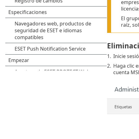
empresa
licencia
El grup
raíz, s
Eliminac
1.
Inicie ses
2.
Haga clic e
cuenta MSP