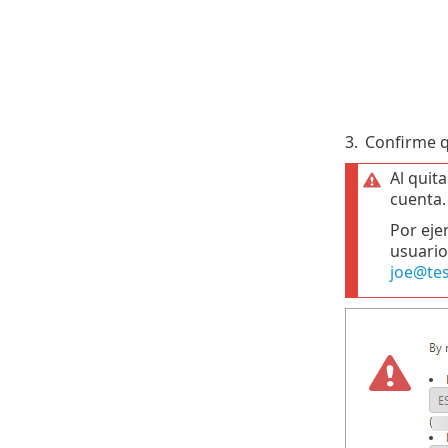
3.
Confirme qu
Al quit
cuenta.
Por ejem
usuario
joe@te