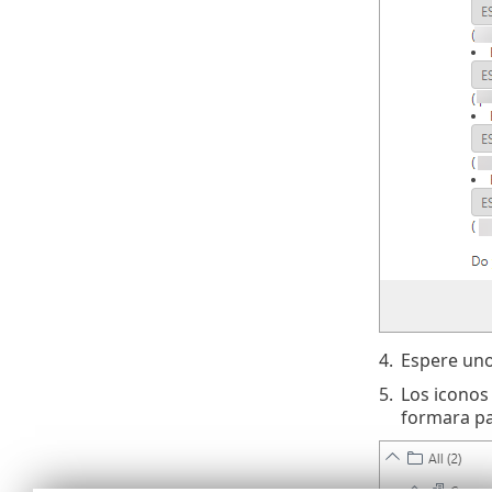
4.
Espere uno
5.
Los iconos
formara pa