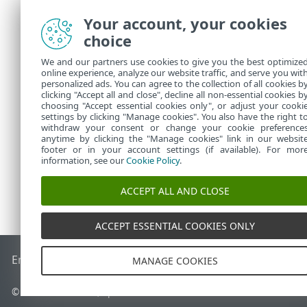
Your account, your cookies
choice
Después
We and our partners use cookies to give you the best optimize
conect
online experience, analyze our website traffic, and serve you wit
personalized ads. You can agree to the collection of all cookies b
Ordena
clicking "Accept all and close", decline all non-essential cookies b
choosing "Accept essential cookies only", or adjust your cooki
settings by clicking "Manage cookies". You also have the right t
withdraw your consent or change your cookie preference
anytime by clicking the "Manage cookies" link in our websit
footer or in your account settings (if available). For mor
information, see our
Cookie Policy
.
ACCEPT ALL AND CLOSE
ACCEPT ESSENTIAL COOKIES ONLY
End of Life
Base de conocimiento de ESET
Foro de ESET
ES
MANAGE COOKIES
© 1992 - 2026 ESET, spol. s r.o. Todos los derechos reservados.