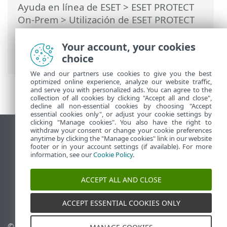
Ayuda en línea de ESET
>
ESET PROTECT
On-Prem
>
Utilización de ESET PROTECT
On-Prem
>
ESET PROTECT On-Prem Menú
principal
>
Tareas
>
Tareas del cliente
>
Your account, your cookies
Cerrar sesión
choice
We and our partners use cookies to give you the best
optimized online experience, analyze our website traffic,
and serve you with personalized ads. You can agree to the
collection of all cookies by clicking "Accept all and close",
decline all non-essential cookies by choosing "Accept
essential cookies only", or adjust your cookie settings by
clicking "Manage cookies". You also have the right to
withdraw your consent or change your cookie preferences
Ver sitio para ordenador
anytime by clicking the "Manage cookies" link in our website
footer or in your account settings (if available). For more
End of Life
information, see our
Cookie Policy
.
Base de conocimiento de ESET
Foro de ESET
ACCEPT ALL AND CLOSE
ESET Status Portal
Soporte técnico regional
ACCEPT ESSENTIAL COOKIES ONLY
© 1992 - 2026 ESET, spol. s
Administrar cookies