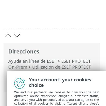
Direcciones
Ayuda en línea de ESET
>
ESET PROTECT
On-Prem
>
Utilización de ESET PROTECT
On-Prem
>
ESET PROTECT On-Prem Menú
principal
>
Más
>
Certificados
>
Your account, your cookies
Certificados de iguales
choice
We and our partners use cookies to give you the best
optimized online experience, analyze our website traffic,
and serve you with personalized ads. You can agree to the
collection of all cookies by clicking "Accept all and close",