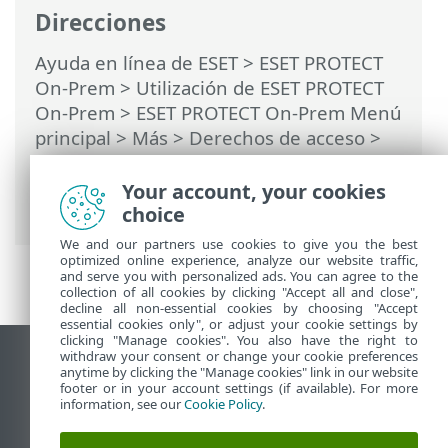
Direcciones
Ayuda en línea de ESET
>
ESET PROTECT
On-Prem
>
Utilización de ESET PROTECT
On-Prem
>
ESET PROTECT On-Prem Menú
principal
>
Más
>
Derechos de acceso
>
Usuarios
>
Asignar un conjunto de
permisos a un usuario
> Autenticación de
Your account, your cookies
doble factor
choice
We and our partners use cookies to give you the best
optimized online experience, analyze our website traffic,
and serve you with personalized ads. You can agree to the
collection of all cookies by clicking "Accept all and close",
decline all non-essential cookies by choosing "Accept
essential cookies only", or adjust your cookie settings by
clicking "Manage cookies". You also have the right to
withdraw your consent or change your cookie preferences
Ver sitio para ordenador
anytime by clicking the "Manage cookies" link in our website
footer or in your account settings (if available). For more
End of Life
information, see our
Cookie Policy
.
Base de conocimiento de ESET
Foro de ESET