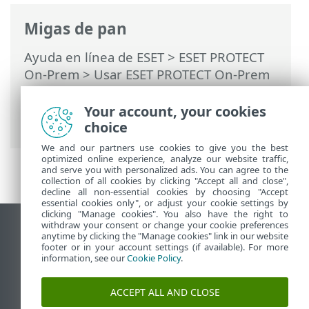
Migas de pan
Ayuda en línea de ESET
>
ESET PROTECT
On-Prem
>
Usar ESET PROTECT On-Prem
>
ESET PROTECT On-Prem Menú principal
>
Equipos
>
Grupos
>
Grupos estáticos
>
Your account, your cookies
Exportar grupos estáticos
choice
We and our partners use cookies to give you the best
optimized online experience, analyze our website traffic,
and serve you with personalized ads. You can agree to the
collection of all cookies by clicking "Accept all and close",
decline all non-essential cookies by choosing "Accept
essential cookies only", or adjust your cookie settings by
clicking "Manage cookies". You also have the right to
withdraw your consent or change your cookie preferences
Ver sitio del escritorio
anytime by clicking the "Manage cookies" link in our website
footer or in your account settings (if available). For more
End of Life
information, see our
Cookie Policy
.
Base de conocimiento de ESET
Foro de ESET
ACCEPT ALL AND CLOSE
ESET Status Portal