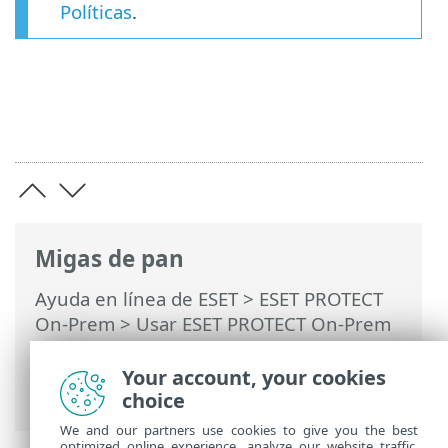
Políticas
.
Migas de pan
Ayuda en línea de ESET
>
ESET PROTECT
On-Prem
>
Usar ESET PROTECT On-Prem
>
ESET PROTECT On-Prem Menú principal
>
Políticas
> Asignación de una política a
Your account, your cookies
un grupo
choice
We and our partners use cookies to give you the best
optimized online experience, analyze our website traffic,