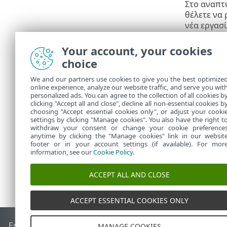
Στο αναπτ
θέλετε να 
νέα εργασί
όλες τις Ε
Your account, your cookies
3.
Διαμορφώσ
choice
4.
Επαληθεύστ
Τέλος
.
We and our partners use cookies to give you the best optimize
online experience, analyze our website traffic, and serve you wit
5.
Κάντε κλι
personalized ads. You can agree to the collection of all cookies b
clicking "Accept all and close", decline all non-essential cookies b
πελάτη ή κ
choosing "Accept essential cookies only", or adjust your cooki
settings by clicking "Manage cookies". You also have the right t
withdraw your consent or change your cookie preference
anytime by clicking the "Manage cookies" link in our websit
footer or in your account settings (if available). For mor
information, see our
Cookie Policy
.
ACCEPT ALL AND CLOSE
ACCEPT ESSENTIAL COOKIES ONLY
End of Life
Γνωσιακή βάση ESET
Ομάδα συζήτησης ESET
E
MANAGE COOKIES