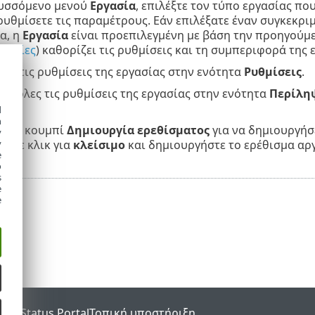
υσσόμενο μενού
Εργασία
, επιλέξτε τον τύπο εργασίας πο
ρυθμίσετε τις παραμέτρους. Εάν επιλέξατε έναν συγκεκρ
α, η
Εργασία
είναι προεπιλεγμένη με βάση την προηγούμε
ργασίες
) καθορίζει τις ρυθμίσεις και τη συμπεριφορά της 
τε τις ρυθμίσεις της εργασίας στην ενότητα
Ρυθμίσεις
.
ε όλες τις ρυθμίσεις της εργασίας στην ενότητα
Περίλη
d
h
κ στο κουμπί
Δημιουργία ερεθίσματος
για να δημιουργήσ
y
y
άντε κλικ για
κλείσιμο
και δημιουργήστε το ερέθισμα αρ
e
o
s
e
e
SET Status Portal
Τοπική υποστήριξη