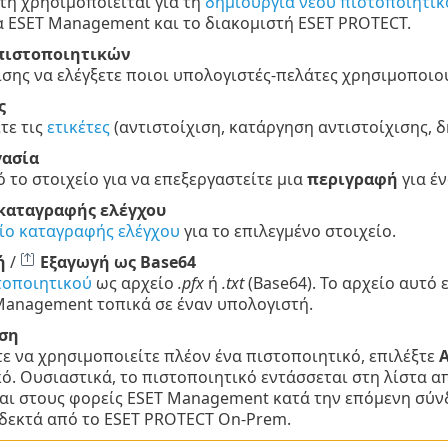
τή χρησιμοποιείται για τη
δημιουργία νέου πιστοποιητικ
 ESET Management και το διακομιστή ESET PROTECT.
πιστοποιητικών
σης να ελέγξετε ποιοι υπολογιστές-πελάτες χρησιμοποιο
ς
τε τις
ετικέτες
(αντιστοίχιση, κατάργηση αντιστοίχισης, δ
ασία
ό το στοιχείο για να επεξεργαστείτε μια
περιγραφή
για έν
καταγραφής ελέγχου
ίο καταγραφής ελέγχου
για το επιλεγμένο στοιχείο.
ή
/
Εξαγωγή ως Base64
τοποιητικού
ως αρχείο
.pfx
ή
.txt
(Base64). Το αρχείο αυτό 
Management τοπικά σε έναν υπολογιστή.
ση
τε να χρησιμοποιείτε πλέον ένα πιστοποιητικό, επιλέξτε
ό. Ουσιαστικά, το πιστοποιητικό εντάσσεται στη λίστα α
ι στους φορείς ESET Management κατά την επόμενη σύνδ
δεκτά από το ESET PROTECT On-Prem.