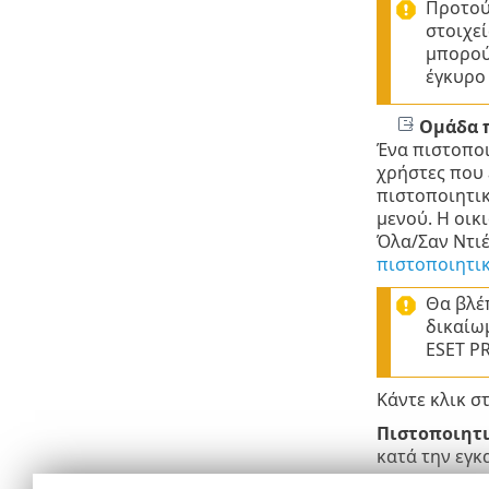
Προτού
στοιχεί
μπορού
έγκυρο 
Ομάδα 
Ένα πιστοποι
χρήστες που 
πιστοποιητικ
μενού. Η οικ
Όλα/Σαν Ντιέ
πιστοποιητι
Θα βλέπ
δικαίω
ESET P
Κάντε κλικ σ
Πιστοποιητι
κατά την εγκ