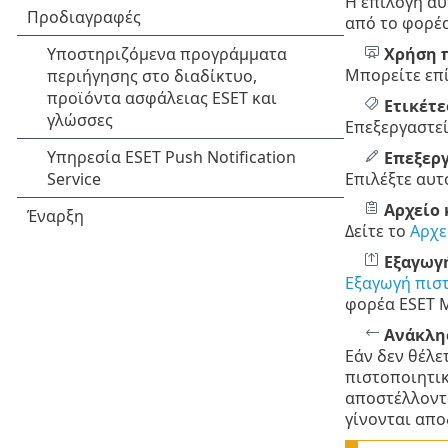
Η επιλογή αυ
από το φορέα
Χρήση
Μπορείτε επί
Ετικέτε
Επεξεργαστεί
Επεξεργ
Επιλέξτε αυτ
Αρχείο 
Δείτε το
Αρχε
Εξαγωγ
Εξαγωγή πισ
φορέα ESET 
Ανάκλη
Εάν δεν θέλε
πιστοποιητικ
αποστέλλοντα
γίνονται απο