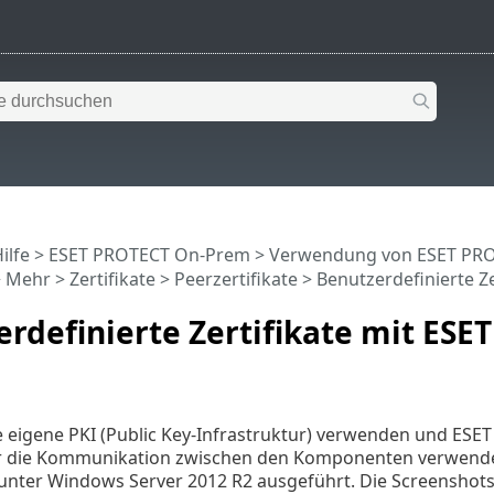
ilfe
>
ESET PROTECT On-Prem
>
Verwendung von ESET PR
>
Mehr
>
Zertifikate
>
Peerzertifikate
> Benutzerdefinierte Z
rdefinierte Zertifikate mit ESE
e eigene PKI (Public Key-Infrastruktur) verwenden und ES
ür die Kommunikation zwischen den Komponenten verwenden 
d unter Windows Server 2012 R2 ausgeführt. Die Screensh