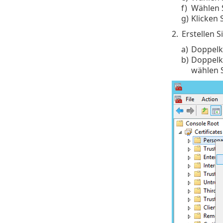
f)
Wählen 
g)
Klicken 
2.
Erstellen S
a)
Doppelkl
b)
Doppelkl
wählen S