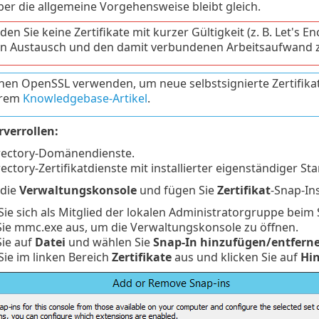
er die allgemeine Vorgehensweise bleibt gleich.
en Sie keine Zertifikate mit kurzer Gültigkeit (z. B. Let's E
n Austausch und den damit verbundenen Arbeitsaufwand 
nen OpenSSL verwenden, um neue selbstsignierte Zertifikate
erem
Knowledgebase-Artikel
.
rverrollen:
irectory-Domänendienste.
rectory-Zertifikatdienste mit installierter eigenständiger S
 die
Verwaltungskonsole
und fügen Sie
Zertifikat
-Snap-Ins
ie sich als Mitglied der lokalen Administratorgruppe beim 
ie mmc.exe aus, um die Verwaltungskonsole zu öffnen.
Sie auf
Datei
und wählen Sie
Snap-In hinzufügen/entfern
ie im linken Bereich
Zertifikate
aus und klicken Sie auf
Hi