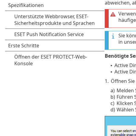
abweichen, ab
Verwend
häufige
Sie kön
in uns
Benötigte Se
Active D
•
Active Di
•
1.
Öffnen Sie
a)
Melden S
b)
Führen S
c)
Klicken 
d)
Wählen S