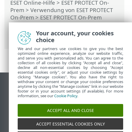
ESET Online-Hilfe
>
ESET PROTECT On-
Prem
>
Verwendung von ESET PROTECT
On-Prem
>
ESET PROTECT On-Prem
Hauptmenü
>
Mehr
>
Zertifikate
>
Zertifizierungsstelle
> Neue
Your account, your cookies
Zertifizierungsstelle erstellen
choice
We and our partners use cookies to give you the best
optimized online experience, analyze our website traffic,
and serve you with personalized ads. You can agree to the
collection of all cookies by clicking "Accept all and close",
decline all non-essential cookies by choosing "Accept
essential cookies only", or adjust your cookie settings by
clicking "Manage cookies". You also have the right to
withdraw your consent or change your cookie preferences
Desktop-Site anzeigen
anytime by clicking the "Manage cookies" link in our website
footer or in your account settings (if available). For more
End of Life
information, see our
Cookie Policy
.
ESET Knowledgebase
ESET-Forum
ACCEPT ALL AND CLOSE
ESET Status Portal
Regionaler Support
ACCEPT ESSENTIAL COOKIES ONLY