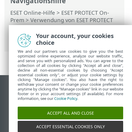
Navigationshilfe
ESET Online-Hilfe
>
ESET PROTECT On-
Prem
>
Verwendung von ESET PROTECT
On-Prem
>
ESET PROTECT On-Prem
Hauptmenü
>
Tasks
>
Client-Tasks
>
Your account, your cookies
Abmelden
choice
We and our partners use cookies to give you the best
optimized online experience, analyze our website traffic,
and serve you with personalized ads. You can agree to the
collection of all cookies by clicking "Accept all and close",
decline all non-essential cookies by choosing "Accept
essential cookies only", or adjust your cookie settings by
clicking "Manage cookies". You also have the right to
withdraw your consent or change your cookie preferences
Desktop-Site anzeigen
anytime by clicking the "Manage cookies" link in our website
footer or in your account settings (if available). For more
End of Life
information, see our
Cookie Policy
.
ESET Knowledgebase
ESET-Forum
ACCEPT ALL AND CLOSE
ESET Status Portal
Regionaler Support
ACCEPT ESSENTIAL COOKIES ONLY