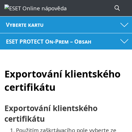
Vyberte kartu
ESET PROTECT On-Prem – Obsah
Exportování klientského
certifikátu
Exportování klientského
certifikátu
1.
Použitím zaškrtávacího pole vyberte ze