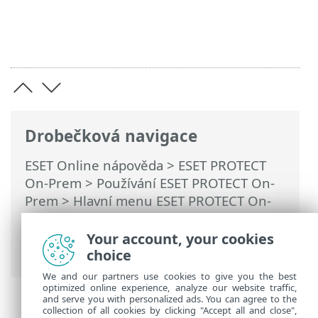
Drobečková navigace
ESET Online nápověda
>
ESET PROTECT
On-Prem
>
Používání ESET PROTECT On-
Prem
>
Hlavní menu ESET PROTECT On-
Prem
>
Další
>
Certifikáty
>
Klientské
certifikáty
> Exportování klientského
Your account, your cookies
certifikátu
choice
We and our partners use cookies to give you the best
optimized online experience, analyze our website traffic,
and serve you with personalized ads. You can agree to the
collection of all cookies by clicking "Accept all and close",