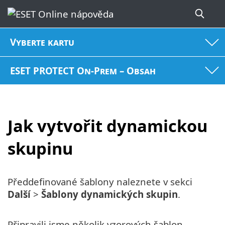
Vyberte kartu
ESET PROTECT On-Prem – Obsah
Jak vytvořit dynamickou
skupinu
Předdefinované šablony naleznete v sekci
Další
>
Šablony dynamických skupin
.
Připravili jsme několik vzorových šablon