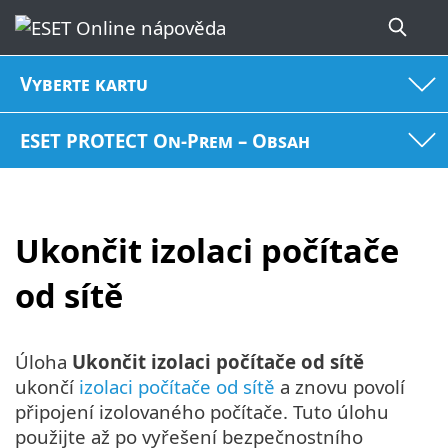
Vyberte kartu
ESET PROTECT On-Prem – Obsah
Ukončit izolaci počítače
od sítě
Úloha
Ukončit izolaci počítače od sítě
ukončí
izolaci počítače od sítě
a znovu povolí
připojení izolovaného počítače. Tuto úlohu
použijte až po vyřešení bezpečnostního