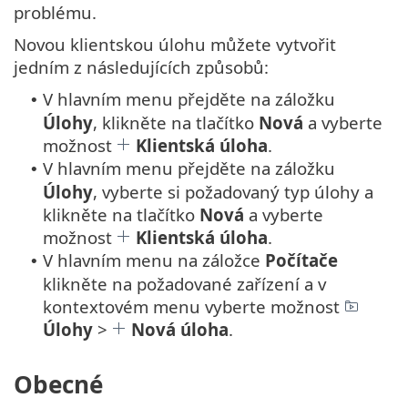
problému.
Novou klientskou úlohu můžete vytvořit
jedním z následujících způsobů:
V hlavním menu přejděte na záložku
•
Úlohy
, klikněte na tlačítko
Nová
a vyberte
možnost
Klientská úloha
.
V hlavním menu přejděte na záložku
•
Úlohy
, vyberte si požadovaný typ úlohy a
klikněte na tlačítko
Nová
a vyberte
možnost
Klientská úloha
.
V hlavním menu na záložce
Počítače
•
klikněte na požadované zařízení a v
kontextovém menu vyberte možnost
Úlohy
>
Nová úloha
.
Obecné