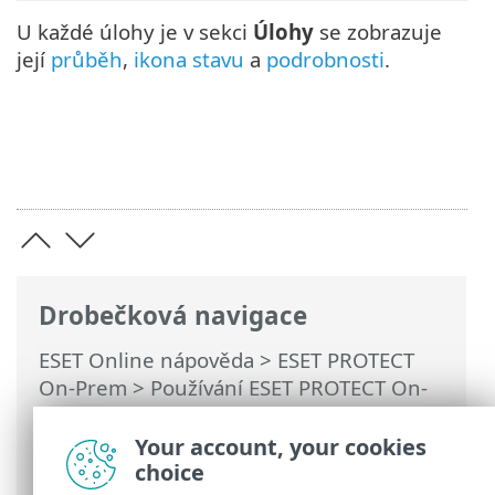
U každé úlohy je v sekci
Úlohy
se zobrazuje
její
průběh
,
ikona stavu
a
podrobnosti
.
Drobečková navigace
ESET Online nápověda
>
ESET PROTECT
On-Prem
>
Používání ESET PROTECT On-
Prem
>
Hlavní menu ESET PROTECT On-
Prem
>
Úlohy
>
Klientské úlohy
> Ukončit
Your account, your cookies
izolaci počítače od sítě
choice