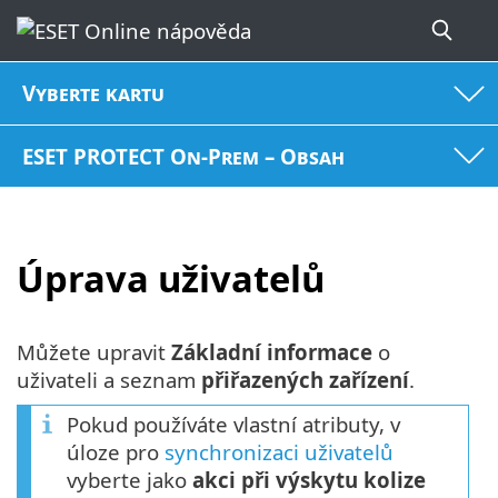
Vyberte kartu
ESET PROTECT On-Prem – Obsah
Úprava uživatelů
Můžete upravit
Základní informace
o
uživateli a seznam
přiřazených zařízení
.
Pokud používáte vlastní atributy, v
úloze pro
synchronizaci uživatelů
vyberte jako
akci při výskytu kolize