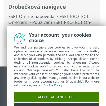
Drobečková navigace
ESET Online nápověda
>
ESET PROTECT
On-Prem
>
Používání ESET PROTECT On-
Prem
>
Hlavní menu ESET PROTECT On-
Prem
>
Další
>
Uživatelé zařízení
>
Your account, your cookies
Úprava uživatelů
choice
We and our partners use cookies to give you the best
optimized online experience, analyze our website traffic,
and serve you with personalized ads. You can agree to the
collection of all cookies by clicking "Accept all and close",
decline all non-essential cookies by choosing "Accept
essential cookies only", or adjust your cookie settings by
clicking "Manage cookies". You also have the right to
withdraw your consent or change your cookie preferences
Zobrazit verzi pro počítač
anytime by clicking the "Manage cookies" link in our website
footer or in your account settings (if available). For more
End of Life
information, see our
Cookie Policy
.
ESET Databáze znalostí
ESET Forum
ACCEPT ALL AND CLOSE
ESET Status Portal