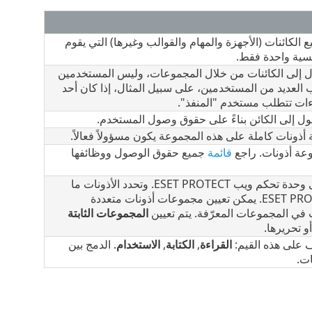
الكائنات (الأجهزة والمهام والقوالب وغيرها) التي يقوم
سية واحدة فقط.
ل إلى الكائنات من خلال المجموعات، وليس المستخدمين
لعديد من المستخدمين، على سبيل المثال، إذا كان أحد
اءات تتطلب مستخدم "المنفذ".
ول إلى الكائن بناءً على حقوق وصول المستخدم.
أذونات كاملة على هذه المجموعة يكون مسؤولاً فعالاً.
وعة أذونات. راجع
قائمة
جميع حقوق الوصول ووظائفها
تمثل مجموعة الأذونات أذونات المستخدمين الذين يصلون إلى وحدة تحكم ويب ESET PROTECT. وتحدد الأذونات ما
يمكن للمستخدم أن يراه أو يفعله في وحدة تحكم ويب ESET PROTECT. يمكن تعيين مجموعات أذونات متعددة
في المجموعات المعرّفة. يتم تعيين
المجموعات الثابتة
 تحريرها.
ف على هذه القيم:
القراءة
,
الكتابة
,
الاستخدام
. الدمج بين
ت.