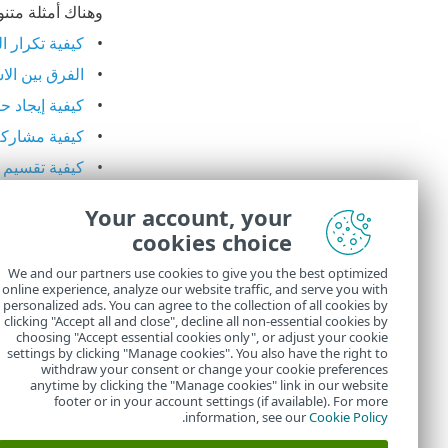
وهناك أمثلة متنو
كيفية تكرار الن
الفرق بين الا
كيفية إيجاد 
كيفية مشاركة 
كيفية تقسيم 
كيفية السماح 
Your account, your
كيفية إزالة ال
cookies choice
كيفية إنشاء ال
We and our partners use cookies to give you the best optimized
online experience, analyze our website traffic, and serve you with
السماح للمستخ
personalized ads. You can agree to the collection of all cookies by
مشاركة التر
clicking "Accept all and close", decline all non-essential cookies by
choosing "Accept essential cookies only", or adjust your cookie
settings by clicking "Manage cookies". You also have the right to
withdraw your consent or change your cookie preferences
anytime by clicking the "Manage cookies" link in our website
footer or in your account settings (if available). For more
.
information, see our
Cookie Policy