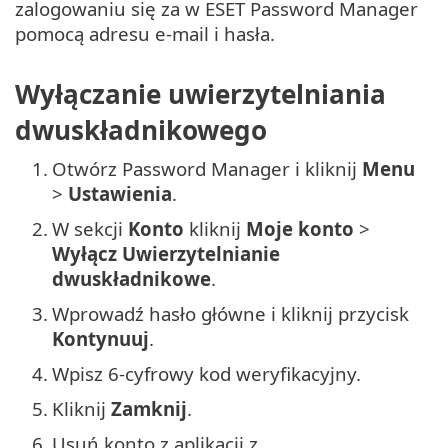
zalogowaniu się za w ESET Password Manager
pomocą adresu e-mail i hasła.
Wyłączanie uwierzytelniania
dwuskładnikowego
1.
Otwórz Password Manager i kliknij
Menu
>
Ustawienia
.
2.
W sekcji
Konto
kliknij
Moje konto
>
Wyłącz Uwierzytelnianie
dwuskładnikowe
.
3.
Wprowadź hasło główne i kliknij przycisk
Kontynuuj
.
4.
Wpisz 6-cyfrowy kod weryfikacyjny.
5.
Kliknij
Zamknij
.
6.
Usuń konto z aplikacji z