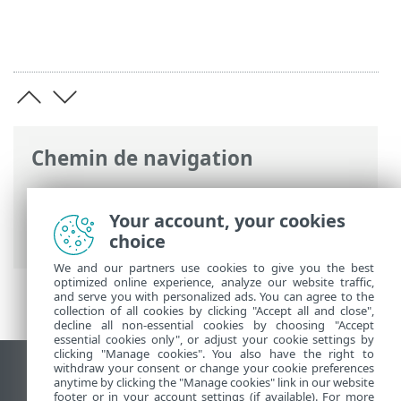
Chemin de navigation
Aide en ligne ESET
>
ESET Password
Manager
>
Utilisation d'ESET Password
Your account, your cookies
Manager
> Cartes de crédit
choice
We and our partners use cookies to give you the best
optimized online experience, analyze our website traffic,
and serve you with personalized ads. You can agree to the
collection of all cookies by clicking "Accept all and close",
decline all non-essential cookies by choosing "Accept
essential cookies only", or adjust your cookie settings by
clicking "Manage cookies". You also have the right to
withdraw your consent or change your cookie preferences
Afficher le site des postes de travail
anytime by clicking the "Manage cookies" link in our website
footer or in your account settings (if available). For more
End of Life