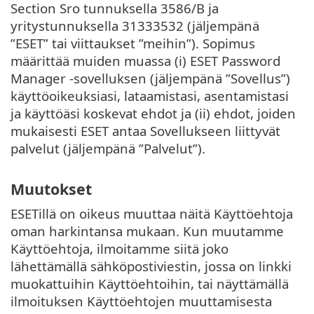
Section Sro tunnuksella 3586/B ja
yritystunnuksella 31333532 (jäljempänä
”ESET” tai viittaukset ”meihin”). Sopimus
määrittää muiden muassa (i) ESET Password
Manager ‑sovelluksen (jäljempänä ”Sovellus”)
käyttöoikeuksiasi, lataamistasi, asentamistasi
ja käyttöäsi koskevat ehdot ja (ii) ehdot, joiden
mukaisesti ESET antaa Sovellukseen liittyvät
palvelut (jäljempänä ”Palvelut”).
Muutokset
ESETillä on oikeus muuttaa näitä Käyttöehtoja
oman harkintansa mukaan. Kun muutamme
Käyttöehtoja, ilmoitamme siitä joko
lähettämällä sähköpostiviestin, jossa on linkki
muokattuihin Käyttöehtoihin, tai näyttämällä
ilmoituksen Käyttöehtojen muuttamisesta