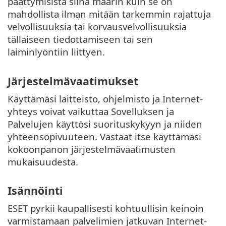
päättymisistä siinä määrin kuin se on
mahdollista ilman mitään tarkemmin rajattuja
velvollisuuksia tai korvausvelvollisuuksia
tällaiseen tiedottamiseen tai sen
laiminlyöntiin liittyen.
Järjestelmävaatimukset
Käyttämäsi laitteisto, ohjelmisto ja Internet-
yhteys voivat vaikuttaa Sovelluksen ja
Palvelujen käyttösi suorituskykyyn ja niiden
yhteensopivuuteen. Vastaat itse käyttämäsi
kokoonpanon järjestelmävaatimusten
mukaisuudesta.
Isännöinti
ESET pyrkii kaupallisesti kohtuullisin keinoin
varmistamaan palvelimien jatkuvan Internet-