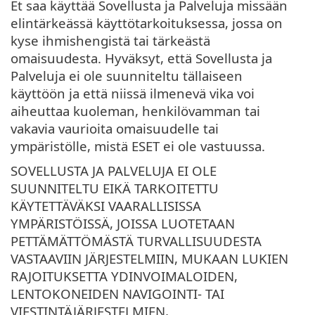
Et saa käyttää Sovellusta ja Palveluja missään
elintärkeässä käyttötarkoituksessa, jossa on
kyse ihmishengistä tai tärkeästä
omaisuudesta. Hyväksyt, että Sovellusta ja
Palveluja ei ole suunniteltu tällaiseen
käyttöön ja että niissä ilmenevä vika voi
aiheuttaa kuoleman, henkilövamman tai
vakavia vaurioita omaisuudelle tai
ympäristölle, mistä ESET ei ole vastuussa.
SOVELLUSTA JA PALVELUJA EI OLE
SUUNNITELTU EIKÄ TARKOITETTU
KÄYTETTÄVÄKSI VAARALLISISSA
YMPÄRISTÖISSÄ, JOISSA LUOTETAAN
PETTÄMÄTTÖMÄSTÄ TURVALLISUUDESTA
VASTAAVIIN JÄRJESTELMIIN, MUKAAN LUKIEN
RAJOITUKSETTA YDINVOIMALOIDEN,
LENTOKONEIDEN NAVIGOINTI- TAI
VIESTINTÄJÄRJESTELMIEN,