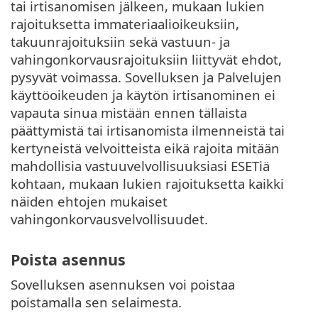
tai irtisanomisen jälkeen, mukaan lukien
rajoituksetta immateriaalioikeuksiin,
takuunrajoituksiin sekä vastuun- ja
vahingonkorvausrajoituksiin liittyvät ehdot,
pysyvät voimassa. Sovelluksen ja Palvelujen
käyttöoikeuden ja käytön irtisanominen ei
vapauta sinua mistään ennen tällaista
päättymistä tai irtisanomista ilmenneistä tai
kertyneistä velvoitteista eikä rajoita mitään
mahdollisia vastuuvelvollisuuksiasi ESETiä
kohtaan, mukaan lukien rajoituksetta kaikki
näiden ehtojen mukaiset
vahingonkorvausvelvollisuudet.
Poista asennus
Sovelluksen asennuksen voi poistaa
poistamalla sen selaimesta.