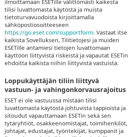
ilmoittamaan ESETille välittömästi kaikesta
tilisi luvattomasta käytöstä ja muista
tietoturvavuodoista kirjoittamalla
sähköpostiosoitteeseen
https://go.eset.com/supportform
. Vastaat itse
kaikista Sovelluksen, Tilitietojesi ja muiden
ESETille antamiesi tietojen luvattomaan
käyttöön liittyvistä riskeistä ja vapautat ESETin
ehdoitta kaikista niihin liittyvistä vastuista.
Loppukäyttäjän tiliin liittyvä
vastuun- ja vahingonkorvausrajoitus
ESET ei ole vastuussa mistään tilisi
luvattomasta käytöstä johtuvista tappioista ja
sitoudut vapauttamaan ESETin sekä sen
tytäryhtiöt, osakkeenomistajat, toimihenkilöt,
johtajat, edustajat, työntekijät, kumppanit ja