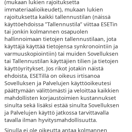
(mukaan lukien rajoituksetta
immateriaalioikeudet), mukaan lukien
rajoituksetta kaikki tallennustilan (näissä
käyttöehdoissa ”Tallennustila” viittaa ESETin
tai jonkin kolmannen osapuolen
hallinnoimaan tietojen tallennustilaan, jota
käyttäjä käyttää tietojensa synkronointiin ja
varmuuskopiointiin) tai muiden Sovelluksen
tai Tallennustilan käyttäjien tilien ja tietojen
käyttöyritykset. Jos rikot jotakin näistä
ehdoista, ESETillä on oikeus irtisanoa
Sovelluksen ja Palvelujen käyttöoikeutesi
päättymään välittömästi ja veloittaa kaikkien
mahdollisten korjaustoimien kustannukset
sinulta sekä lisäksi estää sinulta Sovelluksen
ja Palvelujen käyttö jatkossa tarvittavalla
tavalla ilman hyvitysmahdollisuutta.
Sinulla ei ole oikeutta antaa kolmannen