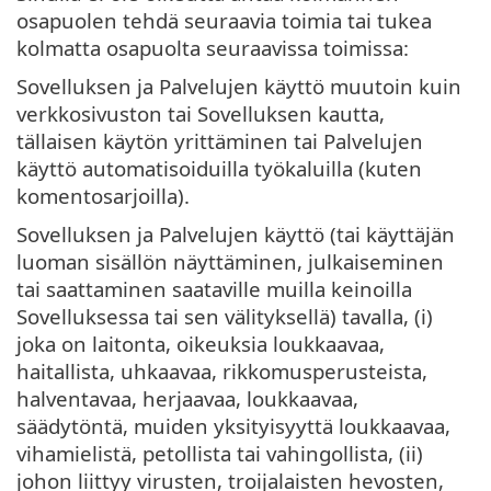
osapuolen tehdä seuraavia toimia tai tukea
kolmatta osapuolta seuraavissa toimissa:
Sovelluksen ja Palvelujen käyttö muutoin kuin
verkkosivuston tai Sovelluksen kautta,
tällaisen käytön yrittäminen tai Palvelujen
käyttö automatisoiduilla työkaluilla (kuten
komentosarjoilla).
Sovelluksen ja Palvelujen käyttö (tai käyttäjän
luoman sisällön näyttäminen, julkaiseminen
tai saattaminen saataville muilla keinoilla
Sovelluksessa tai sen välityksellä) tavalla, (i)
joka on laitonta, oikeuksia loukkaavaa,
haitallista, uhkaavaa, rikkomusperusteista,
halventavaa, herjaavaa, loukkaavaa,
säädytöntä, muiden yksityisyyttä loukkaavaa,
vihamielistä, petollista tai vahingollista, (ii)
johon liittyy virusten, troijalaisten hevosten,