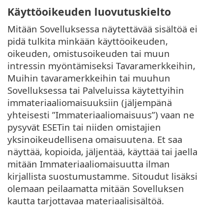
Käyttöoikeuden luovutuskielto
Mitään Sovelluksessa näytettävää sisältöä ei
pidä tulkita minkään käyttöoikeuden,
oikeuden, omistusoikeuden tai muun
intressin myöntämiseksi Tavaramerkkeihin,
Muihin tavaramerkkeihin tai muuhun
Sovelluksessa tai Palveluissa käytettyihin
immateriaaliomaisuuksiin (jäljempänä
yhteisesti ”Immateriaaliomaisuus”) vaan ne
pysyvät ESETin tai niiden omistajien
yksinoikeudellisena omaisuutena. Et saa
näyttää, kopioida, jäljentää, käyttää tai jaella
mitään Immateriaaliomaisuutta ilman
kirjallista suostumustamme. Sitoudut lisäksi
olemaan peilaamatta mitään Sovelluksen
kautta tarjottavaa materiaalisisältöä.