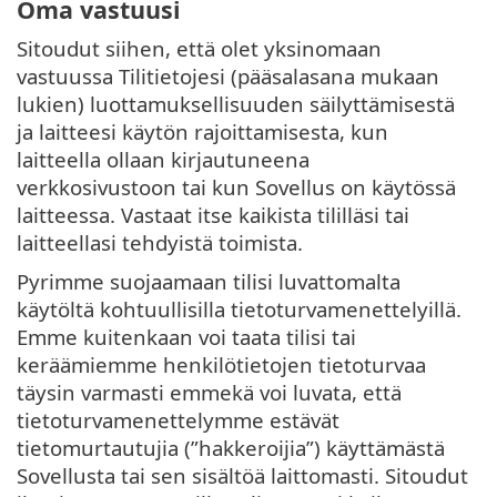
Oma vastuusi
Sitoudut siihen, että olet yksinomaan
vastuussa Tilitietojesi (pääsalasana mukaan
lukien) luottamuksellisuuden säilyttämisestä
ja laitteesi käytön rajoittamisesta, kun
laitteella ollaan kirjautuneena
verkkosivustoon tai kun Sovellus on käytössä
laitteessa. Vastaat itse kaikista tililläsi tai
laitteellasi tehdyistä toimista.
Pyrimme suojaamaan tilisi luvattomalta
käytöltä kohtuullisilla tietoturvamenettelyillä.
Emme kuitenkaan voi taata tilisi tai
keräämiemme henkilötietojen tietoturvaa
täysin varmasti emmekä voi luvata, että
tietoturvamenettelymme estävät
tietomurtautujia (”hakkeroijia”) käyttämästä
Sovellusta tai sen sisältöä laittomasti. Sitoudut