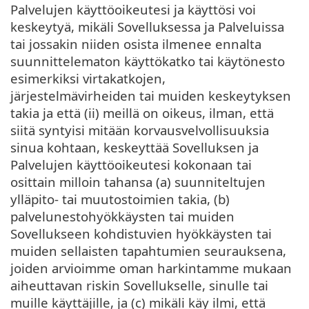
Palvelujen käyttöoikeutesi ja käyttösi voi
keskeytyä, mikäli Sovelluksessa ja Palveluissa
tai jossakin niiden osista ilmenee ennalta
suunnittelematon käyttökatko tai käytönesto
esimerkiksi virtakatkojen,
järjestelmävirheiden tai muiden keskeytyksen
takia ja että (ii) meillä on oikeus, ilman, että
siitä syntyisi mitään korvausvelvollisuuksia
sinua kohtaan, keskeyttää Sovelluksen ja
Palvelujen käyttöoikeutesi kokonaan tai
osittain milloin tahansa (a) suunniteltujen
ylläpito- tai muutostoimien takia, (b)
palvelunestohyökkäysten tai muiden
Sovellukseen kohdistuvien hyökkäysten tai
muiden sellaisten tapahtumien seurauksena,
joiden arvioimme oman harkintamme mukaan
aiheuttavan riskin Sovellukselle, sinulle tai
muille käyttäjille, ja (c) mikäli käy ilmi, että