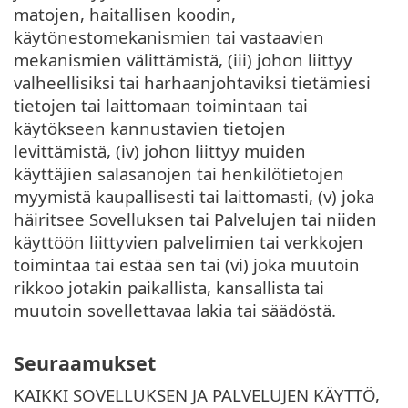
matojen, haitallisen koodin,
käytönestomekanismien tai vastaavien
mekanismien välittämistä, (iii) johon liittyy
valheellisiksi tai harhaanjohtaviksi tietämiesi
tietojen tai laittomaan toimintaan tai
käytökseen kannustavien tietojen
levittämistä, (iv) johon liittyy muiden
käyttäjien salasanojen tai henkilötietojen
myymistä kaupallisesti tai laittomasti, (v) joka
häiritsee Sovelluksen tai Palvelujen tai niiden
käyttöön liittyvien palvelimien tai verkkojen
toimintaa tai estää sen tai (vi) joka muutoin
rikkoo jotakin paikallista, kansallista tai
muutoin sovellettavaa lakia tai säädöstä.
Seuraamukset
KAIKKI SOVELLUKSEN JA PALVELUJEN KÄYTTÖ,