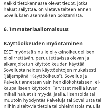
Kaikki tietokannassa olevat tiedot, jotka
haluat säilyttää, on vietävä talteen ennen
Sovelluksen asennuksen poistamista.
6. Immateriaaliomaisuus
Käyttöoikeuden myöntäminen
ESET myöntää sinulle ei-yksinoikeudellisen,
ei-siirrettävän, peruutettavissa olevan ja
aikarajoitetun käyttöoikeuden käyttää
Sovellusta näiden käyttöehtojen mukaisesti
(jäljempänä ”Käyttöoikeus”). Sovellus ja
Palvelut annetaan vain henkilökohtaiseen, ei-
kaupalliseen käyttöön. Tarvitset meillä luvan,
mikäli haluat (i) myydä, jaella, lisensoida tai
muutoin hyödyntää Palveluja tai Sovellusta tai
niihin sisältyviä tietoja tai ohjelmistoja muulla