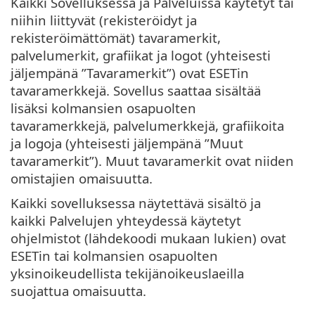
Kaikki Sovelluksessa ja Palveluissa käytetyt tai
niihin liittyvät (rekisteröidyt ja
rekisteröimättömät) tavaramerkit,
palvelumerkit, grafiikat ja logot (yhteisesti
jäljempänä ”Tavaramerkit”) ovat ESETin
tavaramerkkejä. Sovellus saattaa sisältää
lisäksi kolmansien osapuolten
tavaramerkkejä, palvelumerkkejä, grafiikoita
ja logoja (yhteisesti jäljempänä ”Muut
tavaramerkit”). Muut tavaramerkit ovat niiden
omistajien omaisuutta.
Kaikki sovelluksessa näytettävä sisältö ja
kaikki Palvelujen yhteydessä käytetyt
ohjelmistot (lähdekoodi mukaan lukien) ovat
ESETin tai kolmansien osapuolten
yksinoikeudellista tekijänoikeuslaeilla
suojattua omaisuutta.