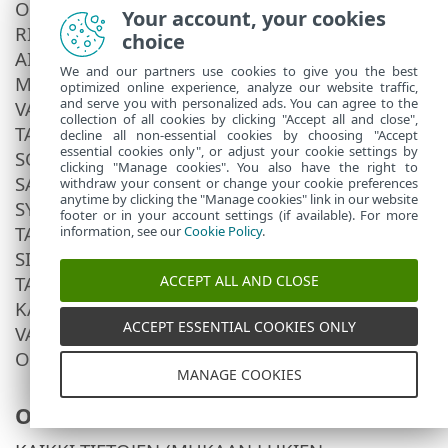
OIKEUDELLISTEN VELVOITTEIDEN
Your account, your cookies
RIKKOMUKSISTA TAI SOVELLUKSEN KÄYTÖSTÄ
choice
AIHEUTUVISTA VAHINGOISTA, TUOTTOJEN
We and our partners use cookies to give you the best
MENETYKSISTÄ, TALOUDELLISISTA TAI MUISTA
optimized online experience, analyze our website traffic,
and serve you with personalized ads. You can agree to the
VAHINGOISTA TAI MISTÄÄN MUISTA
collection of all cookies by clicking "Accept all and close",
TAPPIOISTA. ESET EI OLE VASTUUSSA
decline all non-essential cookies by choosing "Accept
essential cookies only", or adjust your cookie settings by
SOVELLUKSELLA HANKITTUJEN, KÄYTETTYJEN,
clicking "Manage cookies". You also have the right to
SALATTUJEN, TALLENNETTUJEN,
withdraw your consent or change your cookie preferences
anytime by clicking the "Manage cookies" link in our website
SYNKRONOITUJEN TAI LÄHETETTYJEN TAI
footer or in your account settings (if available). For more
TALLENNUSTILASSA OLEVIEN TIETOJEN
information, see our
Cookie Policy
.
SISÄLLÖSTÄ. HYVÄKSYT, ETTÄ ESETILLÄ EI OLE
TALLENNETTUJEN TIETOJEN SISÄLLÖN
ACCEPT ALL AND CLOSE
KÄYTTÖOIKEUKSIA JA ETTÄ ESET EI VOI
ACCEPT ESSENTIAL COOKIES ONLY
VALVOA SISÄLTÖÄ EIKÄ POISTAA
OIKEUDELLISESTI HAITALLISTA SISÄLTÖÄ.
MANAGE COOKIES
Omat tietosi