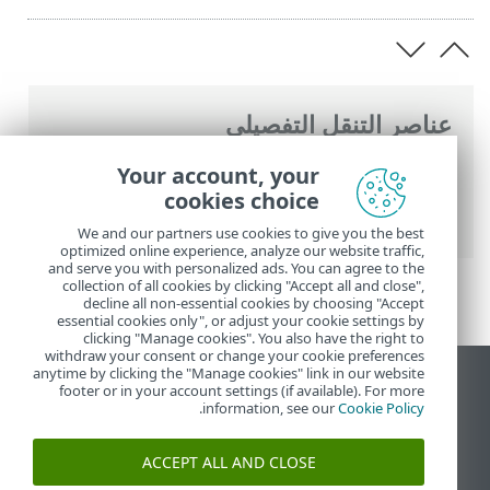
عناصر التنقل التفصيلي
تعليمات ESET عبر الإنترنت
>
ESET Password
Your account, your
Manager
>
التعامل مع ESET Password
cookies choice
Manager
> الإعدادات
We and our partners use cookies to give you the best
optimized online experience, analyze our website traffic,
and serve you with personalized ads. You can agree to the
collection of all cookies by clicking "Accept all and close",
decline all non-essential cookies by choosing "Accept
essential cookies only", or adjust your cookie settings by
clicking "Manage cookies". You also have the right to
withdraw your consent or change your cookie preferences
anytime by clicking the "Manage cookies" link in our website
عرض موقع سطح المكتب
footer or in your account settings (if available). For more
.
information, see our
Cookie Policy
End of Life
قاعدة معارف ESET
ACCEPT ALL AND CLOSE
منتدى ESET