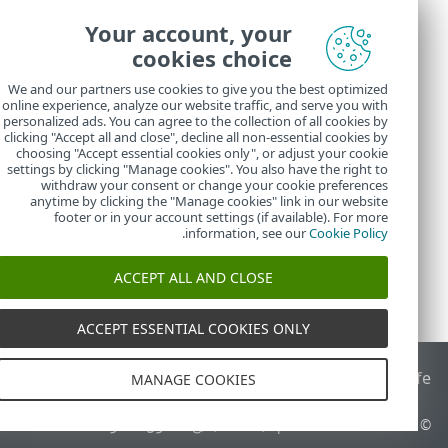
Your account, your
cookies choice
We and our partners use cookies to give you the best optimized
online experience, analyze our website traffic, and serve you with
personalized ads. You can agree to the collection of all cookies by
clicking "Accept all and close", decline all non-essential cookies by
choosing "Accept essential cookies only", or adjust your cookie
settings by clicking "Manage cookies". You also have the right to
withdraw your consent or change your cookie preferences
anytime by clicking the "Manage cookies" link in our website
footer or in your account settings (if available). For more
.
information, see our
Cookie Policy
ACCEPT ALL AND CLOSE
ACCEPT ESSENTIAL COOKIES ONLY
End of Life
قاعدة معارف ESET
منتدى ESET
ESET Status Portal
ا
MANAGE COOKIES
© 1992 - 2026 ESET, spol. s r.o.‎ - جميع الحقوق محفوظة.