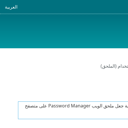
العربية
تخدام (الملحق)
الخاصة بنا للحصول على إرشادات حول كيفية جعل ملحق الويب Password Manager على متصفح