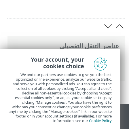
عناصر التنقل التفصيلي
تعليمات ESET عبر الإنترنت
>
ESET Password
Your account, your
Manager
>
التعامل مع ESET Password
cookies choice
Manager
> إنشاء كلمة مرور
We and our partners use cookies to give you the best
optimized online experience, analyze our website traffic,
and serve you with personalized ads. You can agree to the
collection of all cookies by clicking "Accept all and close",
decline all non-essential cookies by choosing "Accept
essential cookies only", or adjust your cookie settings by
clicking "Manage cookies". You also have the right to
withdraw your consent or change your cookie preferences
anytime by clicking the "Manage cookies" link in our website
عرض موقع سطح المكتب
footer or in your account settings (if available). For more
.
information, see our
Cookie Policy
End of Life