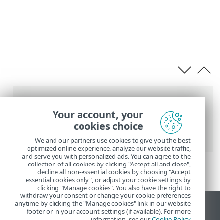
عناصر التنقل التفصيلي
Your account, your
تعليمات ESET عبر الإنترنت
>
ESET Password
cookies choice
Manager
>
تنشيط المنتج
We and our partners use cookies to give you the best
optimized online experience, analyze our website traffic,
and serve you with personalized ads. You can agree to the
collection of all cookies by clicking "Accept all and close",
decline all non-essential cookies by choosing "Accept
essential cookies only", or adjust your cookie settings by
clicking "Manage cookies". You also have the right to
withdraw your consent or change your cookie preferences
anytime by clicking the "Manage cookies" link in our website
عرض موقع سطح المكتب
footer or in your account settings (if available). For more
.
information, see our
Cookie Policy