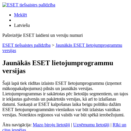
Meklēt
Latviešu
Pašreizējie ESET laidieni un versiju numuri
ESET tiešsaistes palīdzība
>
Jaunākās ESET lietojumprogrammu
versijas
Jaunākās ESET lietojumprogrammu
versijas
Šajā lapā tiek rādītas izlaisto ESET lietojumprogrammu (izņemot
mākoņpakalpojumus) pilnās un jaunākās versijas.
Lietojumprogrammas ir sakārtotas pēc lietotāju segmentiem, un tajos
ir iekļautas galvenās un pakārtotās versijas, kā arī to izlaišanas
datumi. Saskaņā ar ESET kalpošanas laika beigu politiku dažām
ESET lietojumprogrammām vienlaikus var būt izlaistas vairākas
versijas. Noteiktos reģionos vai valstīs var būt spēkā ierobežojumi.
Ātra navigācija:
Mazo biroju lietotāji
|
Uzņēmumu lietotāji
|
Rīki un
citas iespējas