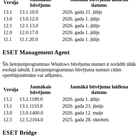
Versija
būvējums
datums
13.1
13.1.10.0
2026. gada 21. jūlijs
13.0
13.0.12.0
2026. gada 1. jūlijs
12.1
12.1.13.0
2026. gada 1. jūlijs
12.0
12.0.17.0
2026. gada 1. jūlijs
11.1
11.1.20.0
2026. gada 1. jūlijs
ESET Management Agent
Šīs lietojumprogrammas Windows būvējuma numuri ir norādīti tālāk
esošajā tabulā. Lietojumprogrammas būvējuma numuri citām
operētājsistēmām var atšķirties.
Jaunākais
Jaunākā būvējuma laidiena
Versija
būvējums
datums
13.2
13.2.1189.0
2026. gada 1. jūlijs
13.1
13.1.1110.0
2026. gada 23. jūnijs
13.0
13.0.1400.0
2026. gada 12. maijs
12.5
12.5.2104.0
2025. gada 28. oktobris
ESET Bridge