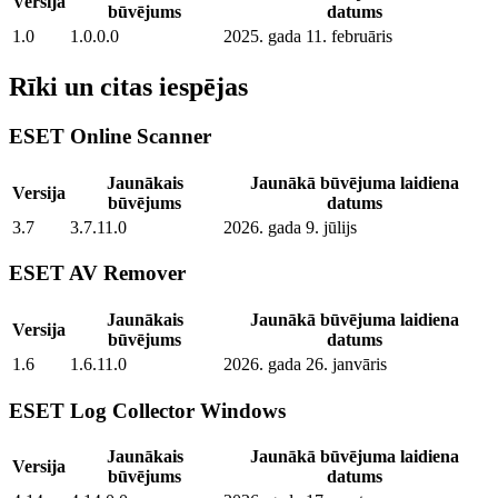
Versija
būvējums
datums
1.0
1.0.0.0
2025. gada 11. februāris
Rīki un citas iespējas
ESET Online Scanner
Jaunākais
Jaunākā būvējuma laidiena
Versija
būvējums
datums
3.7
3.7.11.0
2026. gada 9. jūlijs
ESET AV Remover
Jaunākais
Jaunākā būvējuma laidiena
Versija
būvējums
datums
1.6
1.6.11.0
2026. gada 26. janvāris
ESET Log Collector Windows
Jaunākais
Jaunākā būvējuma laidiena
Versija
būvējums
datums