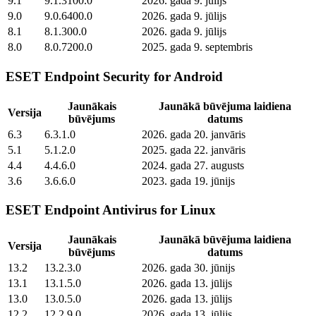
9.1
9.1.3100.0
2026. gada 9. jūlijs
9.0
9.0.6400.0
2026. gada 9. jūlijs
8.1
8.1.300.0
2026. gada 9. jūlijs
8.0
8.0.7200.0
2025. gada 9. septembris
ESET Endpoint Security for Android
Jaunākais
Jaunākā būvējuma laidiena
Versija
būvējums
datums
6.3
6.3.1.0
2026. gada 20. janvāris
5.1
5.1.2.0
2025. gada 22. janvāris
4.4
4.4.6.0
2024. gada 27. augusts
3.6
3.6.6.0
2023. gada 19. jūnijs
ESET Endpoint Antivirus for Linux
Jaunākais
Jaunākā būvējuma laidiena
Versija
būvējums
datums
13.2
13.2.3.0
2026. gada 30. jūnijs
13.1
13.1.5.0
2026. gada 13. jūlijs
13.0
13.0.5.0
2026. gada 13. jūlijs
12.2
12.2.9.0
2026. gada 13. jūlijs