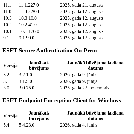
11.1
11.1.227.0
2025. gada 21. augusts
11.0
11.0.228.0
2025. gada 12. augusts
10.3
10.3.10.0
2025. gada 12. augusts
10.2
10.2.41.0
2025. gada 12. augusts
10.1
10.1.176.0
2025. gada 12. augusts
9.1
9.1.99.0
2025. gada 12. augusts
ESET Secure Authentication On-Prem
Jaunākais
Jaunākā būvējuma laidiena
Versija
būvējums
datums
3.2
3.2.1.0
2026. gada 9. jūnijs
3.1
3.1.5.0
2026. gada 9. jūnijs
3.0
3.0.75.0
2025. gada 22. novembris
ESET Endpoint Encryption Client for Windows
Jaunākais
Jaunākā būvējuma laidiena
Versija
būvējums
datums
5.4
5.4.23.0
2026. gada 4. jūnijs