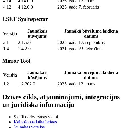
4.14
4.14.0.0
2026. gada 17. marts
4.12
4.12.0.0
2025. gada 7. februāris
ESET SysInspector
Jaunākais
Jaunākā būvējuma laidiena
Versija
būvējums
datums
2.1
2.1.5.0
2025. gada 17. septembris
1.4
1.4.2.0
2021. gada 23. februāris
Mirror Tool
Jaunākais
Jaunākā būvējuma laidiena
Versija
būvējums
datums
1.2
1.2.202.0
2025. gada 12. marts
Dzīves cikls, atjauninājumi, integrācijas
un juridiskā informācija
Skatīt darbvirsmas vietni
Kalpošanas laika beigas
Jaunākās versijas