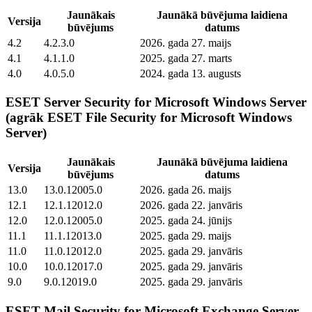
Jaunākais
Jaunākā būvējuma laidiena
Versija
būvējums
datums
4.2
4.2.3.0
2026. gada 27. maijs
4.1
4.1.1.0
2025. gada 27. marts
4.0
4.0.5.0
2024. gada 13. augusts
ESET Server Security for Microsoft Windows Server
(agrāk ESET File Security for Microsoft Windows
Server)
Jaunākais
Jaunākā būvējuma laidiena
Versija
būvējums
datums
13.0
13.0.12005.0
2026. gada 26. maijs
12.1
12.1.12012.0
2026. gada 22. janvāris
12.0
12.0.12005.0
2025. gada 24. jūnijs
11.1
11.1.12013.0
2025. gada 29. maijs
11.0
11.0.12012.0
2025. gada 29. janvāris
10.0
10.0.12017.0
2025. gada 29. janvāris
9.0
9.0.12019.0
2025. gada 29. janvāris
ESET Mail Security for Microsoft Exchange Server