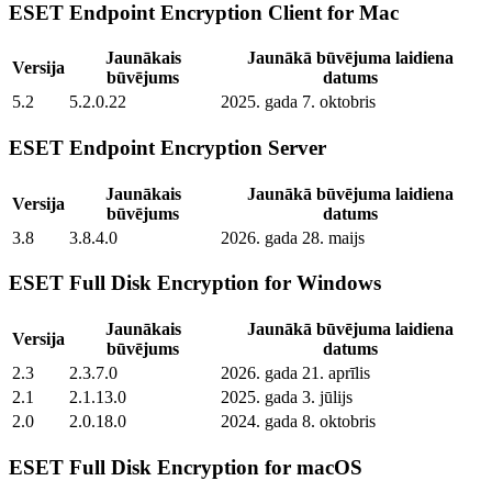
ESET Endpoint Encryption Client for Mac
Jaunākais
Jaunākā būvējuma laidiena
Versija
būvējums
datums
5.2
5.2.0.22
2025. gada 7. oktobris
ESET Endpoint Encryption Server
Jaunākais
Jaunākā būvējuma laidiena
Versija
būvējums
datums
3.8
3.8.4.0
2026. gada 28. maijs
ESET Full Disk Encryption for Windows
Jaunākais
Jaunākā būvējuma laidiena
Versija
būvējums
datums
2.3
2.3.7.0
2026. gada 21. aprīlis
2.1
2.1.13.0
2025. gada 3. jūlijs
2.0
2.0.18.0
2024. gada 8. oktobris
ESET Full Disk Encryption for macOS