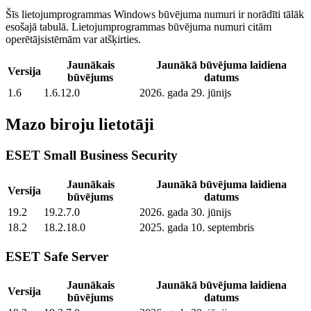
Šīs lietojumprogrammas Windows būvējuma numuri ir norādīti tālāk
esošajā tabulā. Lietojumprogrammas būvējuma numuri citām
operētājsistēmām var atšķirties.
Jaunākais
Jaunākā būvējuma laidiena
Versija
būvējums
datums
1.6
1.6.12.0
2026. gada 29. jūnijs
Mazo biroju lietotāji
ESET Small Business Security
Jaunākais
Jaunākā būvējuma laidiena
Versija
būvējums
datums
19.2
19.2.7.0
2026. gada 30. jūnijs
18.2
18.2.18.0
2025. gada 10. septembris
ESET Safe Server
Jaunākais
Jaunākā būvējuma laidiena
Versija
būvējums
datums