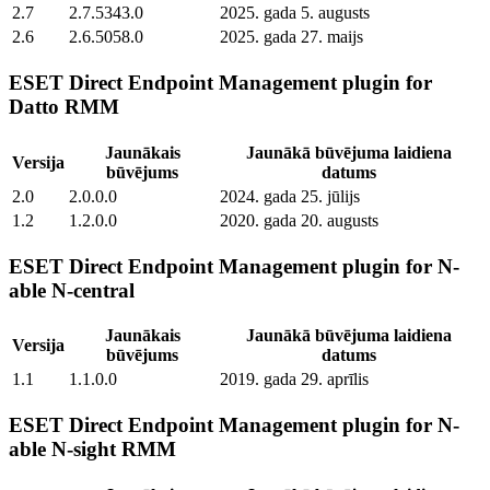
2.7
2.7.5343.0
2025. gada 5. augusts
2.6
2.6.5058.0
2025. gada 27. maijs
ESET Direct Endpoint Management plugin for
Datto RMM
Jaunākais
Jaunākā būvējuma laidiena
Versija
būvējums
datums
2.0
2.0.0.0
2024. gada 25. jūlijs
1.2
1.2.0.0
2020. gada 20. augusts
ESET Direct Endpoint Management plugin for N-
able N-central
Jaunākais
Jaunākā būvējuma laidiena
Versija
būvējums
datums
1.1
1.1.0.0
2019. gada 29. aprīlis
ESET Direct Endpoint Management plugin for N-
able N-sight RMM