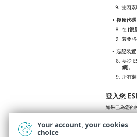
9.
雙因素
復原代碼
•
8.
在
[復
9.
若要將
忘記裝置
•
8.
要從 
續]
。
9.
所有裝
登入您 ES
如果已為您的帳
使用雙因
•
置 30 天]
Your account, your cookies
choice
使用您其
•