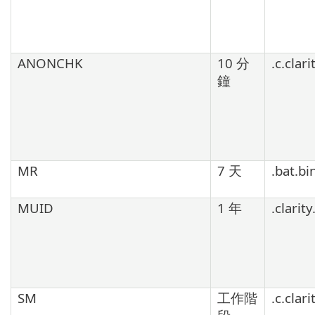
ANONCHK
10 分
.c.clar
鐘
MR
7 天
.bat.b
MUID
1 年
.clarit
SM
工作階
.c.clar