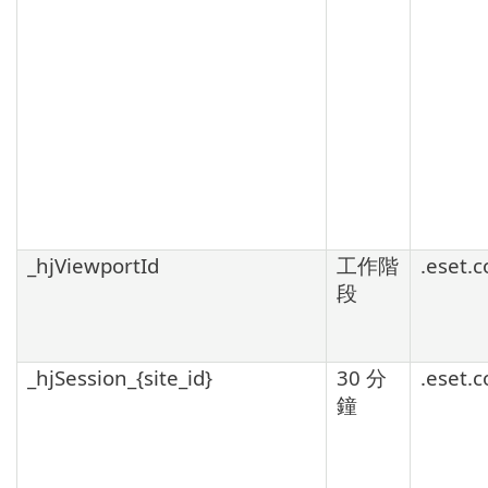
_hjViewportId
工作階
.eset.
段
_hjSession_{site_id}
30 分
.eset.
鐘