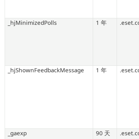
_hjMinimizedPolls
1 年
.eset.
_hjShownFeedbackMessage
1 年
.eset.
_gaexp
90 天
.eset.