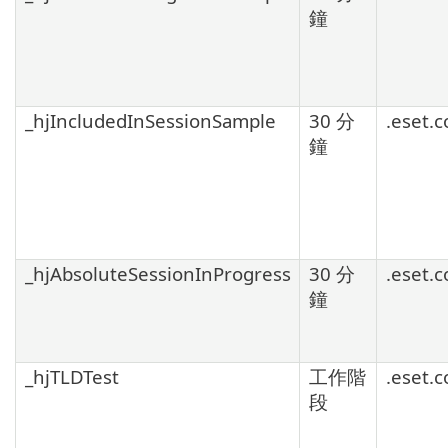
鐘
_hjIncludedInSessionSample
30 分
.eset.
鐘
_hjAbsoluteSessionInProgress
30 分
.eset.
鐘
_hjTLDTest
工作階
.eset.
段