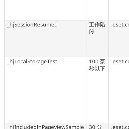
_hjSessionResumed
工作階
.eset.
段
_hjLocalStorageTest
100 毫
.eset.
秒以下
_hjIncludedInPageviewSample
30 分
.eset.