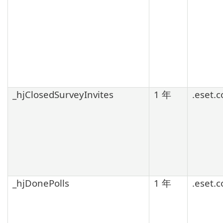
_hjClosedSurveyInvites
1 年
.eset.
_hjDonePolls
1 年
.eset.