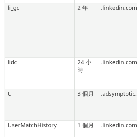
li_gc
2 年
.linkedin.com
lidc
24 小
.linkedin.com
時
U
3 個月
.adsymptotic
UserMatchHistory
1 個月
.linkedin.com