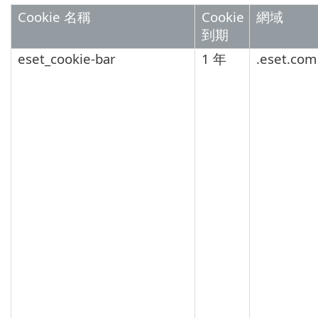
Cookie 名稱
Cookie
網域
到期
eset_cookie-bar
1 年
.eset.com