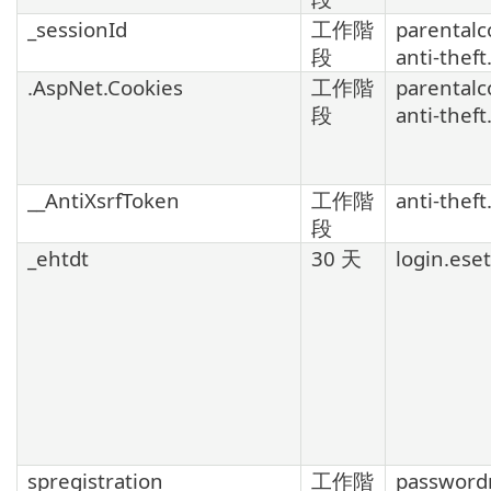
_sessionId
工作階
parentalc
段
anti-thef
.AspNet.Cookies
工作階
parentalc
段
anti-thef
__AntiXsrfToken
工作階
anti-thef
段
_ehtdt
30 天
login.ese
spregistration
工作階
password