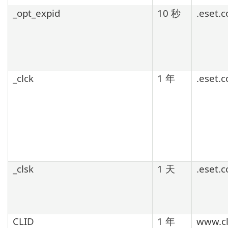
_opt_expid
10 秒
.eset.
_clck
1 年
.eset.
_clsk
1 天
.eset.
CLID
1 年
www.cl