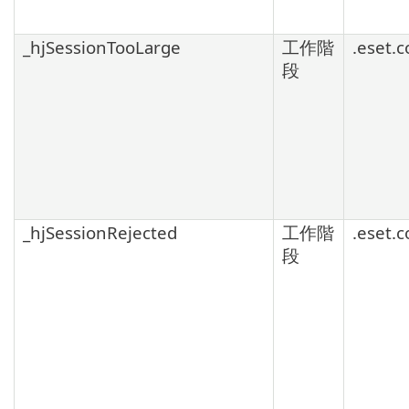
_hjSessionTooLarge
工作階
.eset.
段
_hjSessionRejected
工作階
.eset.
段