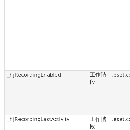
_hjRecordingEnabled
工作階
.eset.
段
_hjRecordingLastActivity
工作階
.eset.
段