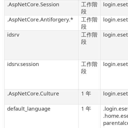
.AspNetCore.Session
工作階
login.ese
段
.AspNetCore.Antiforgery.*
工作階
login.ese
段
idsrv
工作階
login.ese
段
idsrv.session
工作階
login.ese
段
.AspNetCore.Culture
1 年
login.ese
default_language
1 年
.login.ese
.home.es
parentalc