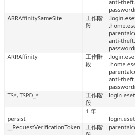
anti-theft
password
ARRAffinitySameSite
工作階
.login.ese
段
.home.es
parentalc
anti-theft
password
ARRAffinity
工作階
.login.ese
段
.home.es
parentalc
anti-theft
password
TS*, TSPD_*
工作階
login.ese
段
1 年
persist
login.ese
__RequestVerificationToken
工作階
parentalc
段