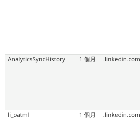
AnalyticsSyncHistory
1 個月
.linkedin.com
li_oatml
1 個月
.linkedin.com