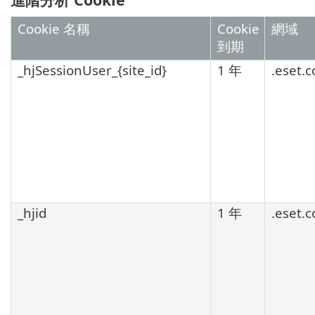
Cookie 名稱
Cookie
網域
到期
_hjSessionUser_{site_id}
1 年
.eset.
_hjid
1 年
.eset.