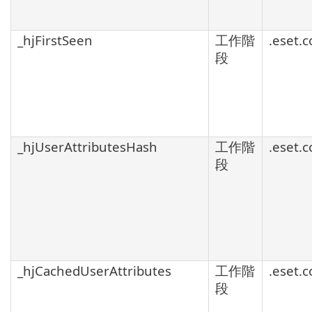
_hjFirstSeen
工作階
.eset.
段
_hjUserAttributesHash
工作階
.eset.
段
_hjCachedUserAttributes
工作階
.eset.
段