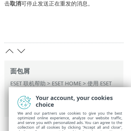
击
取消
可停止发送正在重发的消息。
面包屑
ESET 联机帮助
>
ESET HOME
>
使用 ESET
HOME
>
成员
>
分配给成员的 ESET 功能
>
Your account, your cookies
Anti-Theft
>
受 Anti-Theft 保护的设备
>
消
choice
息
> 消息历史记录
We and our partners use cookies to give you the best
optimized online experience, analyze our website traffic,
and serve you with personalized ads. You can agree to the
collection of all cookies by clicking "Accept all and close",