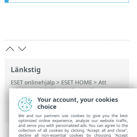
Länkstig
ESET onlinehjälp
>
ESET HOME
>
Att
arbeta med ESET HOME
>
Medlemmar
>
ESET-funktioner som har tilldelats
Your account, your cookies
medlemmen
>
ESET Identitetsskydd
>
choice
Övervakad information
We and our partners use cookies to give you the best
optimized online experience, analyze our website traffic,
and serve you with personalized ads. You can agree to the
collection of all cookies by clicking "Accept all and close",
decline all non-essential cookies by choosing "Accept