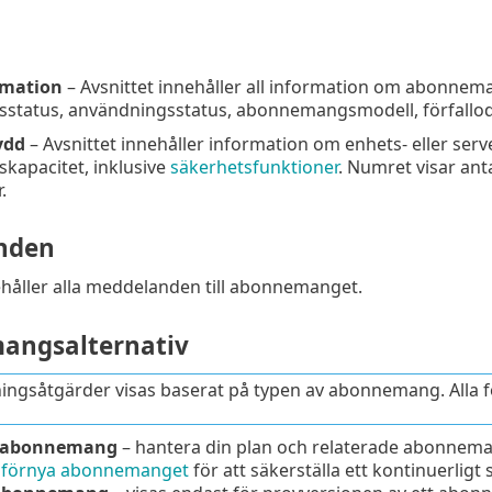
rmation
– Avsnittet innehåller all information om abonne
tatus, användningsstatus, abonnemangsmodell, förfalloda
ydd
– Avsnittet innehåller information om enhets- eller ser
apacitet, inklusive
säkerhetsfunktioner
. Numret visar ant
.
nden
ehåller alla meddelanden till abonnemanget.
angsalternativ
ningsåtgärder visas baserat på typen av abonnemang. Alla fö
 abonnemang
– hantera din plan och relaterade abonneman
–
förnya abonnemanget
för att säkerställa ett kontinuerligt 