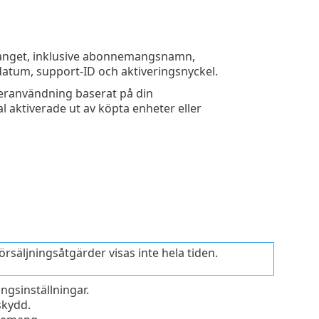
manget, inklusive abonnemangsnamn,
tum, support-ID och aktiveringsnyckel.
veranvändning baserat på din
al aktiverade ut av köpta enheter eller
rsäljningsåtgärder visas inte hela tiden.
gsinställningar.
skydd.