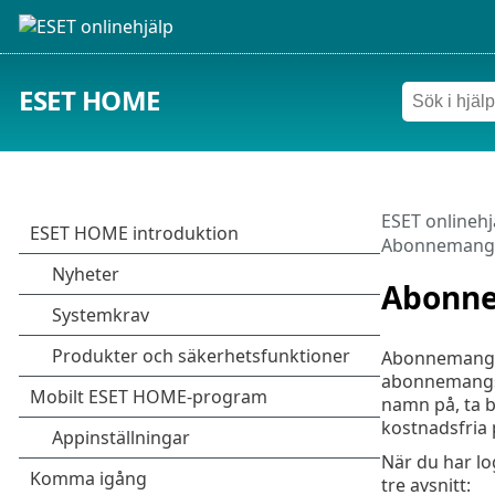
ESET HOME
ESET onlinehj
Abonnemang
Abonn
Abonnemangsa
abonnemangsen
namn på, ta b
kostnadsfria p
När du har lo
tre avsnitt: