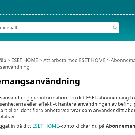
älp
>
ESET HOME
>
Att arbeta med ESET HOME
>
Abonnema
sanvändning
emangsanvändning
nvändning ger information om ditt ESET-abonnemang för 
heterna eller effektivt hantera användningen av befintli
ort eller identifiera enheter/servrar som använder ditt a
latser.
ggat in på ditt
ESET HOME
-konto klickar du på
Abonnema