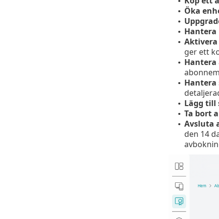
Köp ett
•
Öka enh
•
Uppgrad
•
Hantera 
•
Aktivera
•
ger ett k
Hantera 
•
abonnem
Hantera 
•
detaljera
Lägg till
•
Ta bort
•
Avsluta
•
den 14 da
avbokning