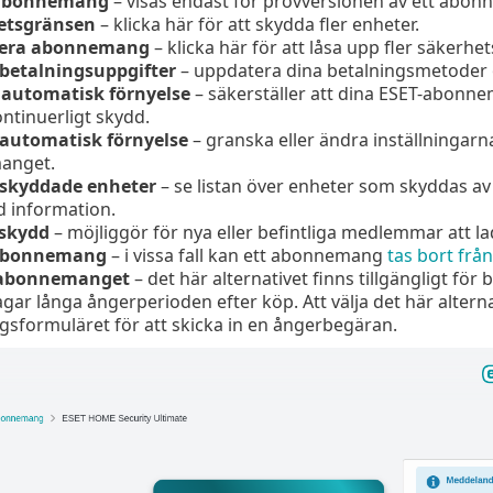
 abonnemang
– visas endast för provversionen av ett abo
etsgränsen
– klicka här för att skydda fler enheter.
era abonnemang
– klicka här för att låsa upp fler säkerh
betalningsuppgifter
– uppdatera dina betalningsmetoder o
 automatisk förnyelse
– säkerställer att dina ESET-abonne
ontinuerligt skydd.
automatisk förnyelse
– granska eller ändra inställningarn
anget.
skyddade enheter
– se listan över enheter som skyddas av
d information.
 skydd
– möjliggör för nya eller befintliga medlemmar att lad
 abonnemang
– i vissa fall kan ett abonnemang
tas bort frå
 abonnemanget
– det här alternativet finns tillgängligt för
gar långa ångerperioden efter köp. Att välja det här alternat
sformuläret för att skicka in en ångerbegäran.