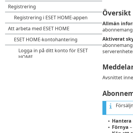
Översikt
Allmän info
abonnemangss
Aktiverat sk
abonnemangsk
serverenheter
Meddela
Avsnittet inn
Abonnem
Försälj
Hantera
•
Förnya
•