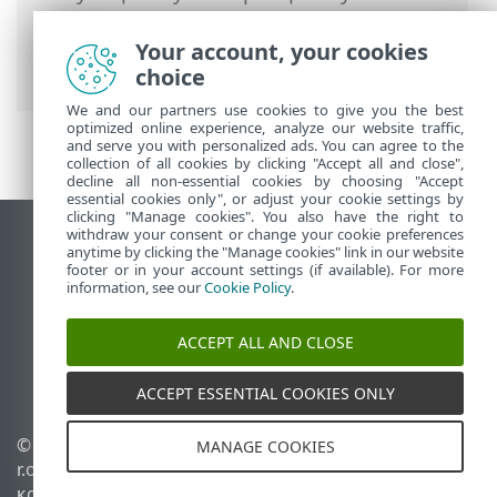
тағайындалған ESET мүмкіндіктері
>
ESET Жеке бас мәліметтерін қорғау
>
Your account, your cookies
Дабылдар
choice
We and our partners use cookies to give you the best
optimized online experience, analyze our website traffic,
and serve you with personalized ads. You can agree to the
collection of all cookies by clicking "Accept all and close",
decline all non-essential cookies by choosing "Accept
essential cookies only", or adjust your cookie settings by
clicking "Manage cookies". You also have the right to
withdraw your consent or change your cookie preferences
Жұмыс үстеліндегі сайтты қарау
anytime by clicking the "Manage cookies" link in our website
footer or in your account settings (if available). For more
End of Life
information, see our
Cookie Policy
.
ESET білім қоры
ESET форумы
ACCEPT ALL AND CLOSE
ESET Status Portal
Аймақтық қолдау
ACCEPT ESSENTIAL COOKIES ONLY
© 1992 - 2026 ESET, spol. s
Cookie файлдарын
MANAGE COOKIES
r.o. - Барлық құқықтары
басқару
қорғалған.
Cookie саясаты