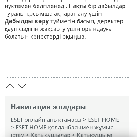
нүктемен белгіленеді. Нақты бір дабылдар
туралы қосымша ақпарат алу үшін
Дабылды көру
түймесін басып, деректер
қауіпсіздігін жақсарту үшін орындауға
болатын кеңестерді оқыңыз.
Навигация жолдары
ESET онлайн анықтамасы
>
ESET HOME
>
ESET HOME қолданбасымен жұмыс
істеу
>
Қатысушылар
>
Қатысушыға