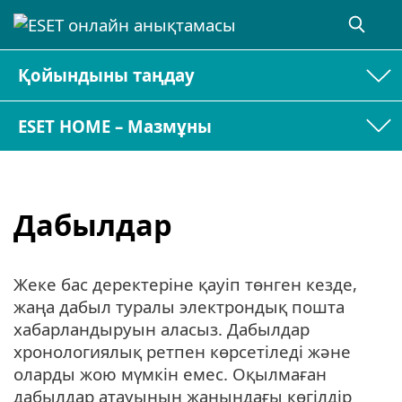
Қойындыны таңдау
ESET HOME – Мазмұны
Дабылдар
Жеке бас деректеріне қауіп төнген кезде,
жаңа дабыл туралы электрондық пошта
хабарландыруын аласыз. Дабылдар
хронологиялық ретпен көрсетіледі және
оларды жою мүмкін емес. Оқылмаған
дабылдар атауының жанындағы көгілдір