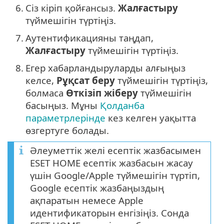
6.
Сіз кіріп қойғансыз.
Жалғастыру
түймешігін түртіңіз.
7.
Аутентификацияны таңдап,
Жалғастыру
түймешігін түртіңіз.
8.
Егер хабарландыруларды алғыңыз
келсе,
Рұқсат беру
түймешігін түртіңіз,
болмаса
Өткізіп жіберу
түймешігін
басыңыз. Мұны
Қолданба
параметрлерінде
кез келген уақытта
өзгертуге болады.
Әлеуметтік желі есептік жазбасымен
ESET HOME есептік жазбасын жасау
үшін Google/Apple түймешігін түртіп,
Google есептік жазбаңыздың
ақпаратын немесе Apple
идентификаторын енгізіңіз. Сонда