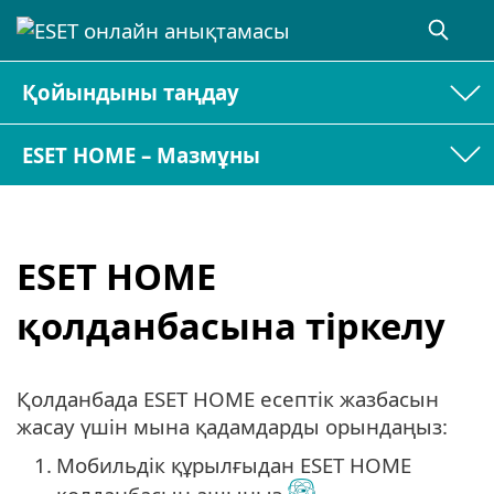
Қойындыны таңдау
ESET HOME – Мазмұны
ESET HOME
қолданбасына тіркелу
Қолданбада ESET HOME есептік жазбасын
жасау үшін мына қадамдарды орындаңыз:
1.
Мобильдік құрылғыдан ESET HOME