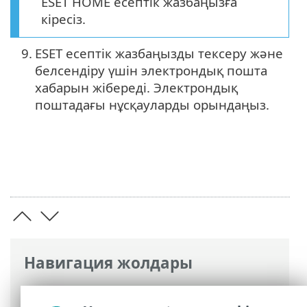
ESET HOME есептік жазбаңызға
кіресіз.
9.
ESET есептік жазбаңызды тексеру және
белсендіру үшін электрондық пошта
хабарын жібереді. Электрондық
поштадағы нұсқауларды орындаңыз.
Навигация жолдары
ESET онлайн анықтамасы
>
ESET HOME