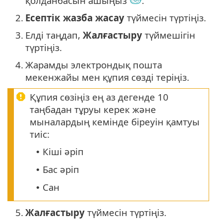
қолданбасын ашыңыз
.
2.
Есептік жазба жасау
түймесін түртіңіз.
3.
Елді таңдап,
Жалғастыру
түймешігін
түртіңіз.
4.
Жарамды электрондық пошта
мекенжайы мен құпия сөзді теріңіз.
Құпия сөзіңіз ең аз дегенде 10
таңбадан тұруы керек және
мыналардың кемінде біреуін қамтуы
тиіс:
Кіші әріп
•
Бас әріп
•
Сан
•
5.
Жалғастыру
түймесін түртіңіз.