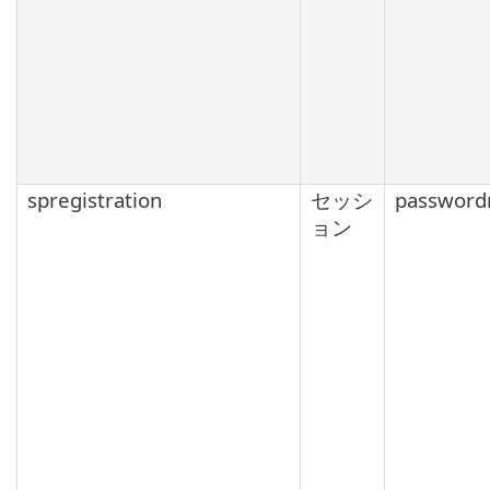
spregistration
セッシ
password
ョン