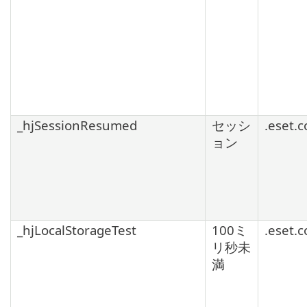
_hjSessionResumed
セッシ
.eset.
ョン
_hjLocalStorageTest
100ミ
.eset.
リ秒未
満