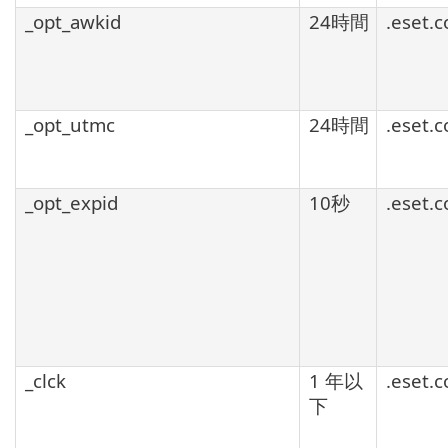
_opt_awkid
24時間
.eset.
_opt_utmc
24時間
.eset.
_opt_expid
10秒
.eset.
_clck
1 年以
.eset.
下