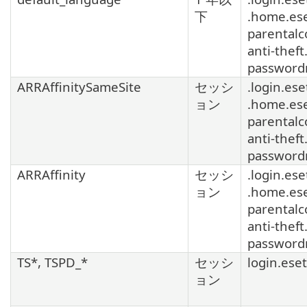
下
.home.es
parentalc
anti-theft
password
ARRAffinitySameSite
セッシ
.login.ese
ョン
.home.es
parentalc
anti-theft
password
ARRAffinity
セッシ
.login.ese
ョン
.home.es
parentalc
anti-theft
password
TS*, TSPD_*
セッシ
login.ese
ョン