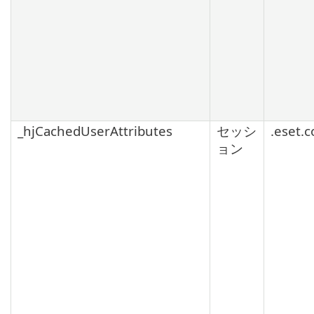
_hjCachedUserAttributes
セッシ
.eset.
ョン