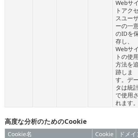
Webサ
トアク
スユー
ーの一
のIDを
存し、
Webサ
トの使
方法を
跡しま
す。デ
タは統
で使用
れます
高度な分析のためのCookie
Cookie名
Cookie
ドメイ