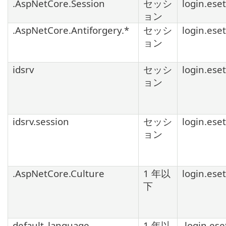
.AspNetCore.Session
セッシ
login.ese
ョン
.AspNetCore.Antiforgery.*
セッシ
login.ese
ョン
idsrv
セッシ
login.ese
ョン
idsrv.session
セッシ
login.ese
ョン
.AspNetCore.Culture
1 年以
login.ese
下
default_language
1 年以
.login.ese