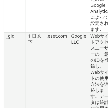
Google
Analytic
によっ
設定さ
ます。
_gid
1 日以
.eset.com
Google
Webサ
下
LLC
トアク
スユー
ーの一
のIDを
録し、
Webサ
トの使
方法を
跡しま
す。デ
タは統