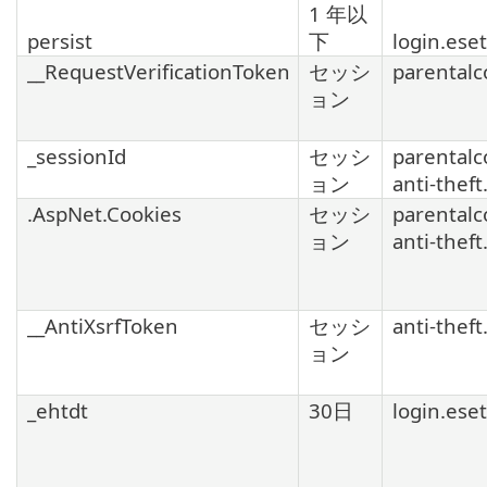
1 年以
persist
下
login.ese
__RequestVerificationToken
セッシ
parentalc
ョン
_sessionId
セッシ
parentalc
ョン
anti-thef
.AspNet.Cookies
セッシ
parentalc
ョン
anti-thef
__AntiXsrfToken
セッシ
anti-thef
ョン
_ehtdt
30日
login.ese