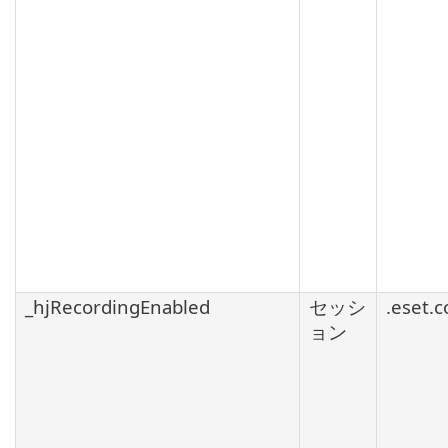
_hjRecordingEnabled
セッシ
.eset.
ョン