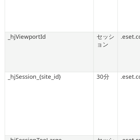
_hjViewportId
セッシ
.eset.
ョン
_hjSession_{site_id}
30分
.eset.
_hjSessionTooLarge
セッシ
.eset.