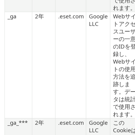
で使用
れます
_ga
2年
.eset.com
Google
Webサ
LLC
トアク
スユー
ーの一
のIDを
録し、
Webサ
トの使
方法を
跡しま
す。デ
タは統
で使用
れます
_ga_***
2年
.eset.com
Google
この
LLC
Cookie