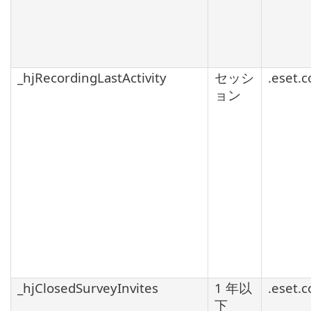
_hjRecordingLastActivity
セッシ
.eset.
ョン
_hjClosedSurveyInvites
1 年以
.eset.
下