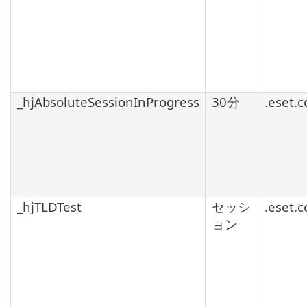
_hjAbsoluteSessionInProgress
30分
.eset.
_hjTLDTest
セッシ
.eset.
ョン