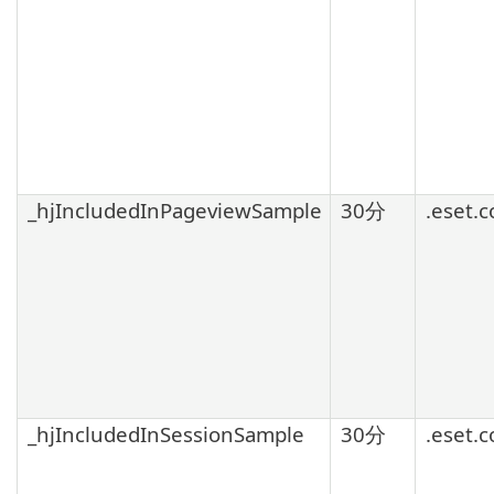
_hjIncludedInPageviewSample
30分
.eset.
_hjIncludedInSessionSample
30分
.eset.