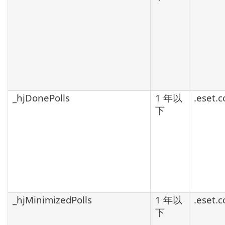
_hjDonePolls
1 年以
.eset.
下
_hjMinimizedPolls
1 年以
.eset.
下