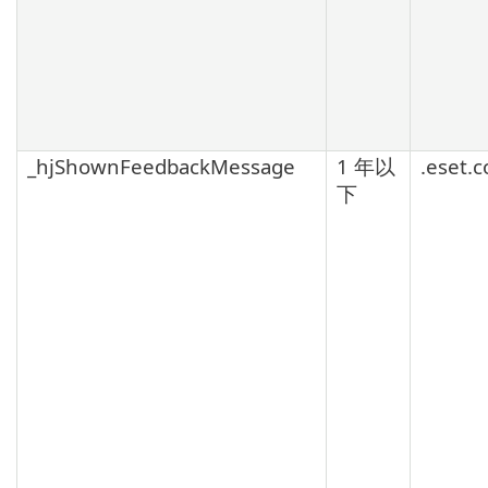
_hjShownFeedbackMessage
1 年以
.eset.
下