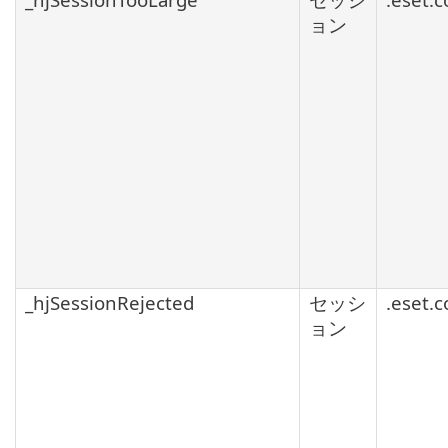
ョン
_hjSessionRejected
セッシ
.eset.
ョン