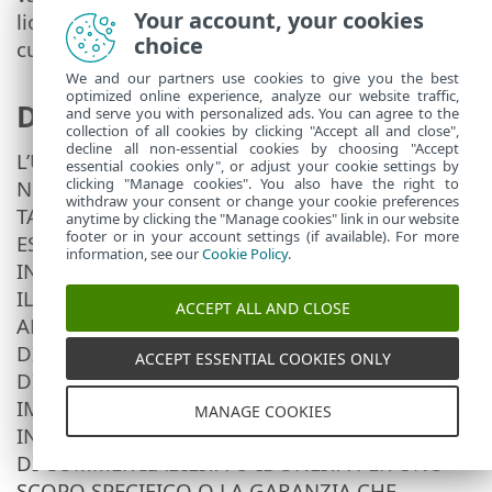
Your account, your cookies
licenza per l’utente finale dell’applicazione di
choice
cui all’Allegato 1 ai presenti Termini.
We and our partners use cookies to give you the best
optimized online experience, analyze our website traffic,
Declino di garanzie
and serve you with personalized ads. You can agree to the
collection of all cookies by clicking "Accept all and close",
decline all non-essential cookies by choosing "Accept
L’UTENTE IVI RICONOSCE CHE L’ACCOUNT,
essential cookies only", or adjust your cookie settings by
clicking "Manage cookies". You also have the right to
NONCHÉ I SERVIZI VENGONO FORNITI “COME
withdraw your consent or change your cookie preferences
TALI”, SENZA GARANZIE DI ALCUN TIPO, NÉ
anytime by clicking the "Manage cookies" link in our website
footer or in your account settings (if available). For more
ESPLICITE NÉ IMPLICITE, E SALVO QUANTO
information, see our
Cookie Policy
.
INDEROGABILMENTE PREVISTO DALLA LEGGE.
IL FORNITORE, I SUOI LICENZIATARI O
ACCEPT ALL AND CLOSE
AFFILIATI COME ANCHE I TITOLARI DEI DIRITTI
DI COPYRIGHT, NON RILASCIANO ALCUNA
ACCEPT ESSENTIAL COOKIES ONLY
DICHIARAZIONE O GARANZIA ESPLICITA O
IMPLICITA, COMPRESE, A MERO TITOLO
MANAGE COOKIES
INFORMATIVO E NON ESAUSTIVO, GARANZIE
DI COMMERCIABILITÀ O IDONEITÀ PER UNO
SCOPO SPECIFICO O LA GARANZIA CHE