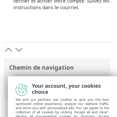
vérifier et activer votre compte. Suivez les
instructions dans le courriel.
Chemin de navigation
Aide en ligne ESET
>
ESET HOME
>
Enregistrement de
> Inscription dans
Your account, your cookies
l'application ESET HOME
choice
We and our partners use cookies to give you the best
optimized online experience, analyze our website traffic,
and serve you with personalized ads. You can agree to the
collection of all cookies by clicking "Accept all and close",
decline all non-essential cookies by choosing "Accept