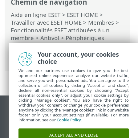
Chemin de navigation
Aide en ligne ESET
>
ESET HOME
>
Travailler avec ESET HOME
>
Membres
>
Fonctionnalités ESET attribuées à un
membre
>
Antivol
>
Périphériques
protégés par Antivol
>
Optimisation
>
Utilisateurs d'Android > Services Google
Your account, your cookies
Play absents
choice
We and our partners use cookies to give you the best
optimized online experience, analyze our website traffic,
and serve you with personalized ads. You can agree to the
collection of all cookies by clicking "Accept all and close",
decline all non-essential cookies by choosing "Accept
essential cookies only", or adjust your cookie settings by
clicking "Manage cookies". You also have the right to
withdraw your consent or change your cookie preferences
Afficher le site des postes de travail
anytime by clicking the "Manage cookies" link in our website
footer or in your account settings (if available). For more
End of Life
information, see our
Cookie Policy
.
Base de connaissances ESET
Forum ESET
ACCEPT ALL AND CLOSE