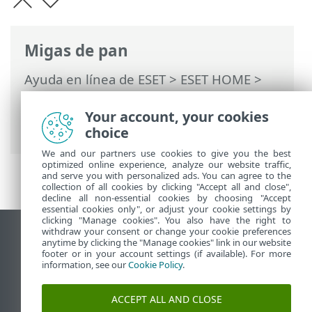
Migas de pan
Ayuda en línea de ESET
>
ESET HOME
>
Trabajar con ESET HOME
>
Miembros
>
Funciones de ESET asignadas a los
Your account, your cookies
miembros
> Password Manager
choice
We and our partners use cookies to give you the best
optimized online experience, analyze our website traffic,
and serve you with personalized ads. You can agree to the
collection of all cookies by clicking "Accept all and close",
decline all non-essential cookies by choosing "Accept
essential cookies only", or adjust your cookie settings by
clicking "Manage cookies". You also have the right to
withdraw your consent or change your cookie preferences
Ver sitio del escritorio
anytime by clicking the "Manage cookies" link in our website
footer or in your account settings (if available). For more
End of Life
information, see our
Cookie Policy
.
Base de conocimiento de ESET
Foro de ESET
ACCEPT ALL AND CLOSE
ESET Status Portal