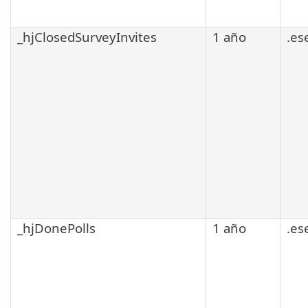
_hjClosedSurveyInvites
1 año
.es
_hjDonePolls
1 año
.es