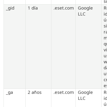
s
_gid
1 día
.eset.com
Google
R
LLC
i
ú
s
r
m
q
v
u
w
d
u
c
e
_ga
2 años
.eset.com
Google
R
LLC
i
ú