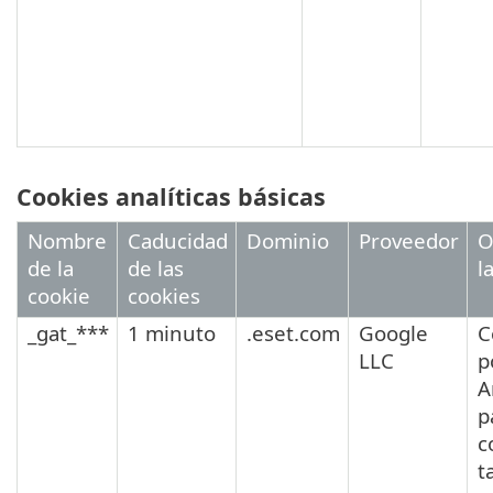
Cookies analíticas básicas
Nombre
Caducidad
Dominio
Proveedor
O
de la
de las
l
cookie
cookies
_gat_***
1 minuto
.eset.com
Google
C
LLC
p
A
p
c
t