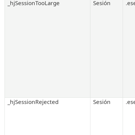
_hjSessionTooLarge
Sesión
.es
_hjSessionRejected
Sesión
.es