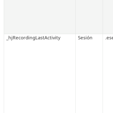
_hjRecordingLastActivity
Sesión
.es