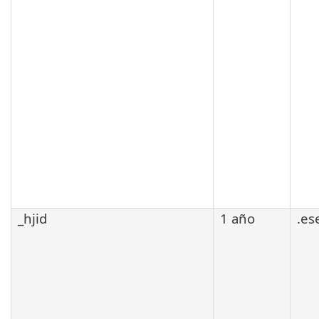
_hjid
1 año
.es