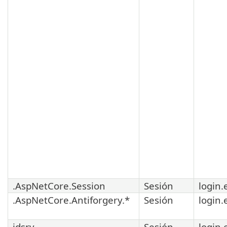
.AspNetCore.Session
Sesión
login.
.AspNetCore.Antiforgery.*
Sesión
login.
idsrv
Sesión
login.