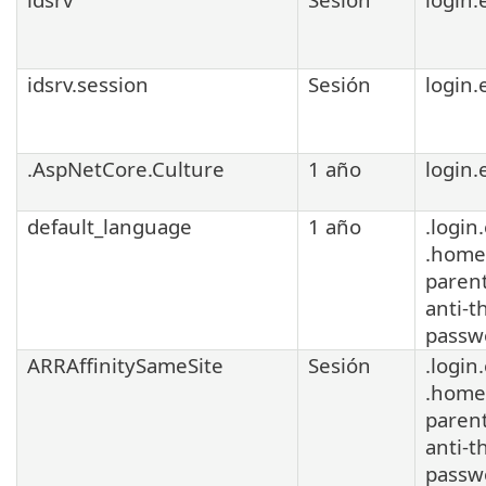
idsrv.session
Sesión
login.
.AspNetCore.Culture
1 año
login.
default_language
1 año
.login
.home
parent
anti-t
passw
ARRAffinitySameSite
Sesión
.login
.home
parent
anti-t
passw