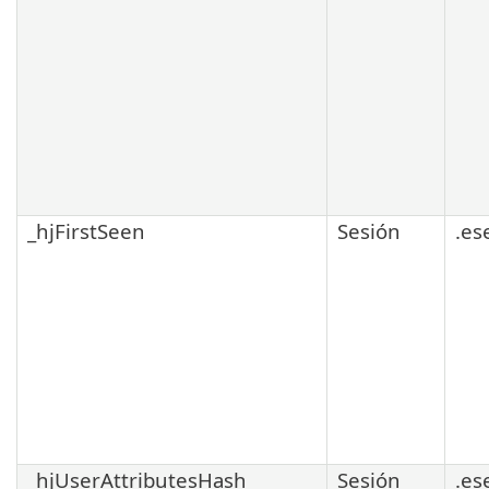
_hjFirstSeen
Sesión
.es
_hjUserAttributesHash
Sesión
.es