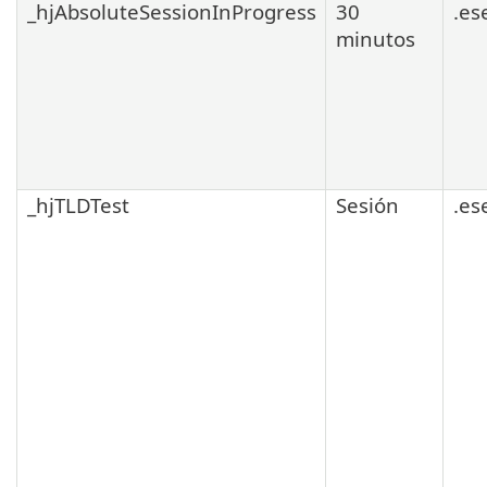
_hjAbsoluteSessionInProgress
30
.es
minutos
_hjTLDTest
Sesión
.es