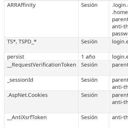
ARRAffinity
Sesión
.login
.home
parent
anti-t
passw
TS*, TSPD_*
Sesión
login.
persist
1 año
login.
__RequestVerificationToken
Sesión
parent
_sessionId
Sesión
parent
anti-t
.AspNet.Cookies
Sesión
parent
anti-t
__AntiXsrfToken
Sesión
anti-t