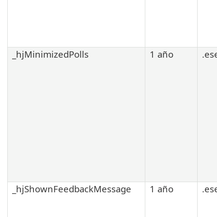
_hjMinimizedPolls
1 año
.es
_hjShownFeedbackMessage
1 año
.es