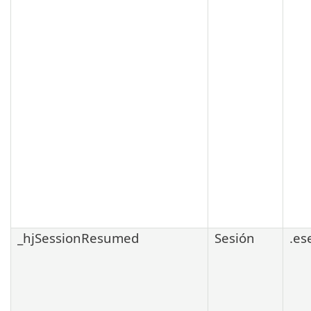
_hjSessionResumed
Sesión
.es