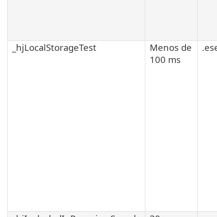
_hjLocalStorageTest
Menos de
.es
100 ms