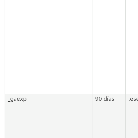
_gaexp
90 días
.es