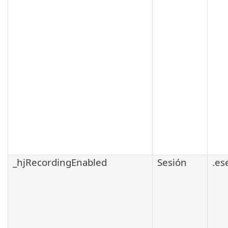
_hjRecordingEnabled
Sesión
.es