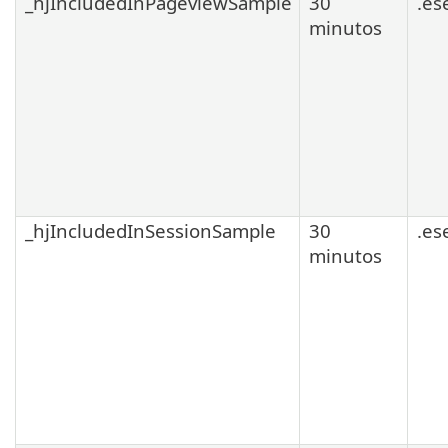
_hjIncludedInPageviewSample
30
.es
minutos
_hjIncludedInSessionSample
30
.es
minutos