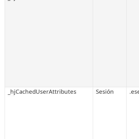
_hjCachedUserAttributes
Sesión
.es