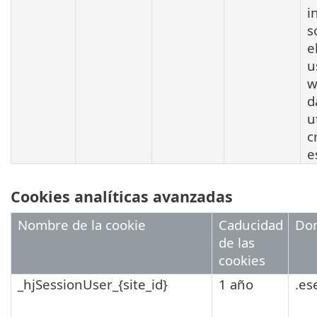
i
s
e
u
w
d
u
c
e
Cookies analíticas avanzadas
Nombre de la cookie
Caducidad
Do
de las
cookies
_hjSessionUser_{site_id}
1 año
.es