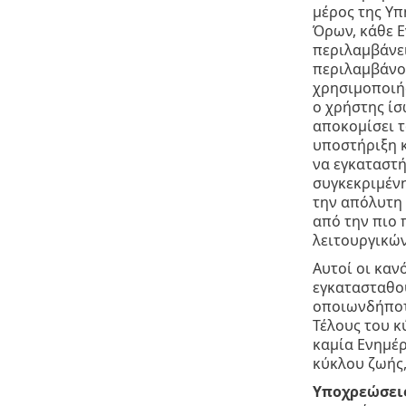
μέρος της Υπ
Όρων, κάθε Ε
περιλαμβάνε
περιλαμβάνον
χρησιμοποιήσ
ο χρήστης ίσ
αποκομίσει τ
υποστήριξη κ
να εγκαταστή
συγκεκριμένη
την απόλυτη 
από την πιο 
λειτουργικών
Αυτοί οι καν
εγκατασταθού
οποιωνδήποτε
Τέλους του κ
καμία Ενημέρ
κύκλου ζωής,
Υποχρεώσεις