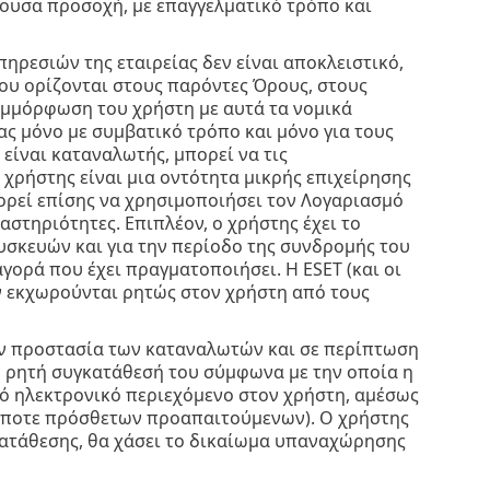
δέουσα προσοχή, με επαγγελματικό τρόπο και
ηρεσιών της εταιρείας δεν είναι αποκλειστικό,
που ορίζονται στους παρόντες Όρους, στους
συμμόρφωση του χρήστη με αυτά τα νομικά
ας μόνο με συμβατικό τρόπο και μόνο για τους
είναι καταναλωτής, μπορεί να τις
χρήστης είναι μια οντότητα μικρής επιχείρησης
πορεί επίσης να χρησιμοποιήσει τον Λογαριασμό
ραστηριότητες. Επιπλέον, ο χρήστης έχει το
υσκευών και για την περίοδο της συνδρομής του
γορά που έχει πραγματοποιήσει. Η ESET (και οι
εν εκχωρούνται ρητώς στον χρήστη από τους
ην προστασία των καταναλωτών και σε περίπτωση
τη ρητή συγκατάθεσή του σύμφωνα με την οποία η
κό ηλεκτρονικό περιεχόμενο στον χρήστη, αμέσως
ήποτε πρόσθετων προαπαιτούμενων). Ο χρήστης
γκατάθεσης, θα χάσει το δικαίωμα υπαναχώρησης