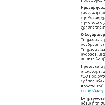
Προσφοράς κα
Ημερομηνία 
τούτου, η ημ
της Άδειας χ
την οποία ο 
χρήσης της ε
Ο λογαριασμ
Υπηρεσίες τη
συνδρομή στη
Υπηρεσίες. Σ
αγοράσει μια
συμπεριλαμβά
Προϊόντα της
απαιτούμενα 
των Προϊόντω
Χρήσης Τελικ
προαπαιτούμε
τεκμηρίωση
.
Ενημερώσει
άδεια ή τη σ