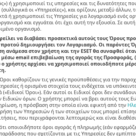
ς») ή χρησιμοποιεί τις υπηρεσίες και τις δυνατότητες π
(συλλογικά οι «Υπηρεσίες»), και ορίζουν, μεταξύ άλλων, 
τά ή χρησιμοποιεί τις Υπηρεσίες για λογαριασμό ενός ο
οργανισμό και εγγυάται ότι έχει αυτή την εξουσία. Σε αυ
ιμένο οργανισμό.
φείλει να διαβάσει προσεκτικά αυτούς τους Όρους πρ
 προτού δημιουργήσει τον Λογαριασμό. Οι παρόντες Όρ
η ανάμεσα στον χρήστη και την ESET θα συναφθεί όταν: 
 μέσω email επιβεβαίωση της αγοράς της Προσφοράς, (
i) ο χρήστης αρχίσει να χρησιμοποιεί οποιοδήποτε μέρ
τη.
Όροι καθορίζουν τις γενικές προϋποθέσεις για την παροχ
ηρεσίες ή ορισμένα στοιχεία τους ενδέχεται να υπόκειντ
ά («Ειδικοί Όροι»). Εάν αυτοί οι Ειδικοί όροι δεν συνάδο
ν Ειδικών όρων. Ο χρήστης μπορεί να βρει αυτούς τους Ε
ηρίωση, η πρόσβαση στην οποία είναι εφικτή από την
Ηλε
χρήση των Υπηρεσιών ή των στοιχείων τους μπορεί επίση
ιτήσεις, που περιγράφονται λεπτομερώς και είναι διαθέσ
ότι οποιοιδήποτε όροι αγοράς ή πληρωμής (εάν εφαρμόζε
αράδοσης που σχετίζονται με τις Υπηρεσίες δεν εμπίπτ