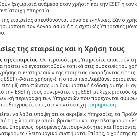
ύν ξεχωριστά ανάμεσα στον χρήστη και την ESET ή τον σ
αντίστοιχη Υπηρεσία.
 της εταιρείας απευθύνονται μόνο σε ενήλικες. Εάν ο χρήσ
ησιμοποιεί τον Λογαριασμό ή τις σχετικές Υπηρεσίες μόν
υ.
σίες της εταιρείας και η Χρήση τους
 της εταιρείας.
Οι περισσότερες Υπηρεσίες απαιτούν τη
ία πρέπει να εγκατασταθούν τοπικά στις συσκευές του χρ
χρήσης των Υπηρεσιών της εταιρείας αγοράζοντας είτε (i)
ς ESET («Άδεια χρήσης»), η οποία περιλαμβάνει ορισμένε
είτε (iii) αποκτώντας μια δοκιμαστική έκδοση αυτής. Η 
ό την ESET ή τους συνεργάτες της ESET με ξεχωριστούς 
ο γενική περιγραφή των Υπηρεσιών που παρέχονται σύμφ
 προδιαγραφές τους στην αντίστοιχη
τεκμηρίωση
.
έπει να λάβει υπόψη ότι οι ακριβείς Υπηρεσίες, τα Προϊό
πό τη χώρα στην οποία βρίσκεται και την πλατφόρμα / λε
ει. Επομένως, ορισμένες λειτουργικότητες και Προϊόντα 
πλατφόρμες / λειτουργικά συστήματα. Επίσης, ο χρήστης πρ