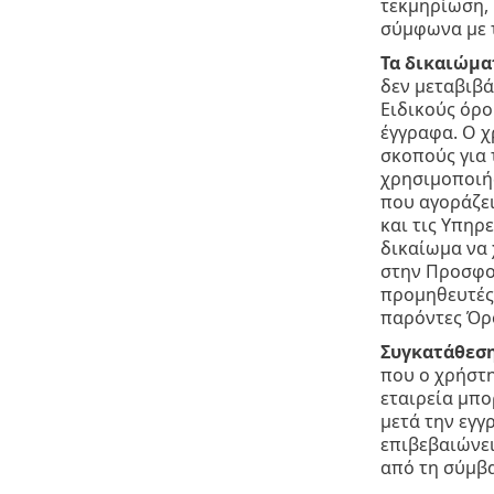
τεκμηρίωση, 
σύμφωνα με 
Τα δικαιώμα
δεν μεταβιβά
Ειδικούς όρο
έγγραφα. Ο χ
σκοπούς για 
χρησιμοποιήσ
που αγοράζει
και τις Υπηρε
δικαίωμα να 
στην Προσφορ
προμηθευτές 
παρόντες Όρο
Συγκατάθεση
που ο χρήστη
εταιρεία μπο
μετά την εγ
επιβεβαιώνει
από τη σύμβ