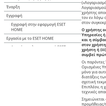
(«Λογαριασμό
Λογαριασμού 
χρήστης αποκ
τον εν λόγω 
στον συγκεκρ
Ο χρήστης ο
Υπηρεσίες ή
και η σύμβασ
στον χρήστη
χρήστη ή (ii
συμβεί πρώ
Οι παρόντες 
Ορισμένες Υπ
μόνο για αυτ
διατάξεις τω
σχετική τεκμ
Επιπλέον, η 
τεχνικές απα
Σημειώνεται 
προμήθειας/π