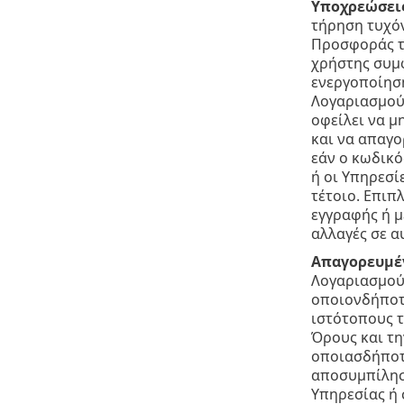
Υποχρεώσεις
τήρηση τυχόν
Προσφοράς τη
χρήστης συμφ
ενεργοποίησή
Λογαριασμού 
οφείλει να μ
και να απαγο
εάν ο κωδικό
ή οι Υπηρεσί
τέτοιο. Επιπ
εγγραφής ή μ
αλλαγές σε α
Απαγορευμέ
Λογαριασμού 
οποιονδήποτε
ιστότοπους τ
Όρους και τη
οποιασδήποτε
αποσυμπίλησ
Υπηρεσίας ή 