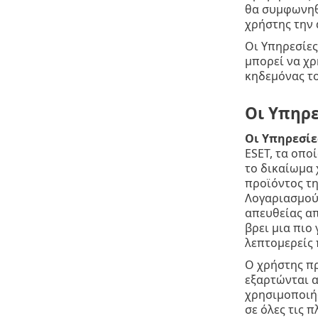
θα συμφωνηθο
χρήστης την 
Οι Υπηρεσίες
μπορεί να χρ
κηδεμόνας το
Οι Υπηρε
Οι Υπηρεσίες
ESET, τα οπο
το δικαίωμα 
προϊόντος τη
Λογαριασμού 
απευθείας απ
βρει μια πι
λεπτομερείς
Ο χρήστης πρ
εξαρτώνται α
χρησιμοποιήσ
σε όλες τις 