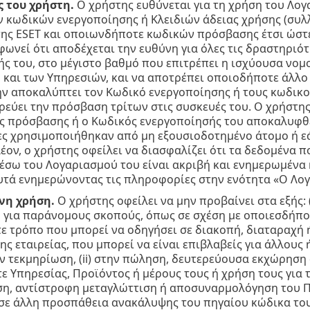
 του χρήστη.
Ο χρήστης ευθύνεται για τη χρήση του Λογ
 κωδικών ενεργοποίησης ή Κλειδιών άδειας χρήσης (συλ
ς ESET και οποιωνδήποτε κωδικών πρόσβασης έτσι ώστε 
ωνεί ότι αποδέχεται την ευθύνη για όλες τις δραστηριό
ς του, στο μέγιστο βαθμό που επιτρέπει η ισχύουσα νομο
και των Υπηρεσιών, και να αποτρέπει οποιοδήποτε άλλο
ην αποκαλύπτει τον Κωδικό ενεργοποίησης ή τους κωδικ
ρεύει την πρόσβαση τρίτων στις συσκευές του. Ο χρήστης
ς πρόσβασης ή ο Κωδικός ενεργοποίησής του αποκαλυφθε
ες χρησιμοποιήθηκαν από μη εξουσιοδοτημένο άτομο ή εάν
λέον, ο χρήστης οφείλει να διασφαλίζει ότι τα δεδομένα π
έσω του Λογαριασμού του είναι ακριβή και ενημερωμένα κ
υτά ενημερώνοντας τις πληροφορίες στην ενότητα «Ο Λο
νη χρήση.
Ο χρήστης οφείλει να μην προβαίνει στα εξής: 
για παράνομους σκοπούς, όπως σε σχέση με οποιεσδήποτ
 τρόπο που μπορεί να οδηγήσει σε διακοπή, διαταραχή ή
ης εταιρείας, που μπορεί να είναι επιβλαβείς για άλλους
ν τεκμηρίωση, (ii) στην πώληση, δευτερεύουσα εκχώρηση 
 Υπηρεσίας, Προϊόντος ή μέρους τους ή χρήση τους για τ
η, αντίστροφη μεταγλώττιση ή αποσυναρμολόγηση του Π
σε άλλη προσπάθεια ανακάλυψης του πηγαίου κώδικα του