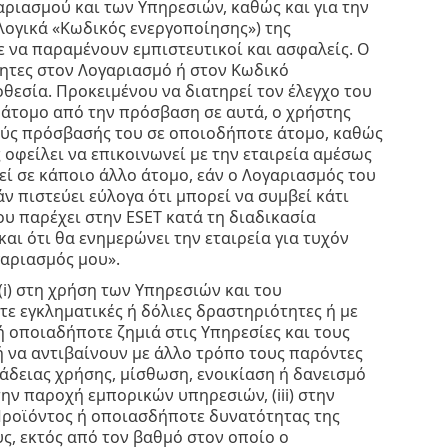
αριασμού και των Υπηρεσιών, καθώς και για την
λογικά «Κωδικός ενεργοποίησης») της
να παραμένουν εμπιστευτικοί και ασφαλείς. Ο
τητες στον Λογαριασμό ή στον Κωδικό
θεσία. Προκειμένου να διατηρεί τον έλεγχο του
 άτομο από την πρόσβαση σε αυτά, ο χρήστης
ούς πρόσβασής του σε οποιοδήποτε άτομο, καθώς
 οφείλει να επικοινωνεί με την εταιρεία αμέσως
ί σε κάποιο άλλο άτομο, εάν ο Λογαριασμός του
 πιστεύει εύλογα ότι μπορεί να συμβεί κάτι
ου παρέχει στην ESET κατά τη διαδικασία
αι ότι θα ενημερώνει την εταιρεία για τυχόν
γαριασμός μου».
(i) στη χρήση των Υπηρεσιών και του
ε εγκληματικές ή δόλιες δραστηριότητες ή με
 οποιαδήποτε ζημιά στις Υπηρεσίες και τους
 ή να αντιβαίνουν με άλλο τρόπο τους παρόντες
άδειας χρήσης, μίσθωση, ενοικίαση ή δανεισμό
ην παροχή εμπορικών υπηρεσιών, (iii) στην
ροϊόντος ή οποιασδήποτε δυνατότητας της
ς, εκτός από τον βαθμό στον οποίο ο