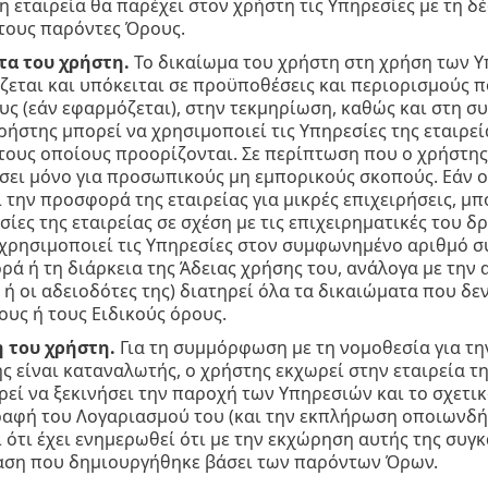
η εταιρεία θα παρέχει στον χρήστη τις Υπηρεσίες με τη 
τους παρόντες Όρους.
τα του χρήστη.
Το δικαίωμα του χρήστη στη χρήση των Υπ
ζεται και υπόκειται σε προϋποθέσεις και περιορισμούς 
υς (εάν εφαρμόζεται), στην τεκμηρίωση, καθώς και στη 
ρήστης μπορεί να χρησιμοποιεί τις Υπηρεσίες της εταιρεί
τους οποίους προορίζονται. Σε περίπτωση που ο χρήστης 
ει μόνο για προσωπικούς μη εμπορικούς σκοπούς. Εάν ο 
 την προσφορά της εταιρείας για μικρές επιχειρήσεις, μ
σίες της εταιρείας σε σχέση με τις επιχειρηματικές του δ
χρησιμοποιεί τις Υπηρεσίες στον συμφωνημένο αριθμό σ
ά ή τη διάρκεια της Άδειας χρήσης του, ανάλογα με την α
ή οι αδειοδότες της) διατηρεί όλα τα δικαιώματα που δ
υς ή τους Ειδικούς όρους.
 του χρήστη.
Για τη συμμόρφωση με τη νομοθεσία για τ
ς είναι καταναλωτής, ο χρήστης εκχωρεί στην εταιρεία 
ρεί να ξεκινήσει την παροχή των Υπηρεσιών και το σχετι
γραφή του Λογαριασμού του (και την εκπλήρωση οποιωνδ
 ότι έχει ενημερωθεί ότι με την εκχώρηση αυτής της συ
αση που δημιουργήθηκε βάσει των παρόντων Όρων.