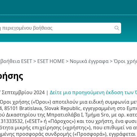
 βοήθεια ESET
>
ESET HOME
>
Νομικά έγγραφα > Όροι χρή
ρήσης
7 Σεπτεμβρίου 2024
|
Δείτε μια προηγούμενη έκδοση των
Όροι χρήσης («Όροι») αποτελούν μια ειδική συμφωνία μεταξύ
24, 85101 Bratislava, Slovak Republic, εγγεγραμμένη στο 
ύ Δικαστηρίου της Μπρατισλάβα Ι, Τμήμα Sro, με αρ. κα
 31333532, («ESET» ή «Πάροχος») και του χρήστη, ένα φ
ότητα μικρής επιχείρησης («χρήστης»), που επιθυμεί να α
ημένης προσφοράς συνδρομής («Προσφορά»), εγγράφεται 