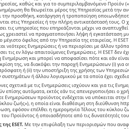
ηρεσίας, καθώς και για το συμπεριλαμβανόμενο Προϊόν (
νημέρωση θα θεωρείται μέρος της Υπηρεσίας μετά την αν
ι την προσθήκη, κατάργηση ή τροποποίηση οποιωνδήποτ
ται στις Υπηρεσίες ή την πλήρη αντικατάστασή τους. Ο χ
ει τις υπηρεσίες που επηρεάζονται μέχρι να αναπτυχθεί
ως χρειαστεί να πραγματοποιήσει λήψη ή εγκατάσταση μι
ο μέγιστο όφελος από την Υπηρεσία της εταιρείας. Η ESET
αι νεότερες Ενημερώσεις ή να περιορίσει με άλλον τρόπο
σει τις εν λόγω απαιτούμενες Ενημερώσεις. Η ESET δεν έ
 Ενημέρωση και μπορεί να αποφασίσει πότε και εάν είνα
κρίση της, να διακόψει την παροχή Ενημερώσεων (i) για 
πρόσφατη ή (ii) την υποστήριξη της χρήσης των Υπηρεσιώ
 συστημάτων ή άλλου λογισμικού με τα οποία έχει σχεδια
όνες σχετικά με τις Ενημερώσεις ισχύουν και για τις Ενη
ν επίσης αυτόματα, εκτός εάν τις απενεργοποιήσει ο χρή
 Ενημερώσεων προϊόντος ενδέχεται να υπόκειται στην Π
ύκλου ζωής»), η οποία είναι διαθέσιμη στη διεύθυνση http
ωση, εφόσον επέλθει η ημερομηνία Τέλους του κύκλου ζω
 του Προϊόντος ή οποιασδήποτε από τις δυνατότητές του
 της ESET.
Με την επιφύλαξη των περιορισμών που αναφέ