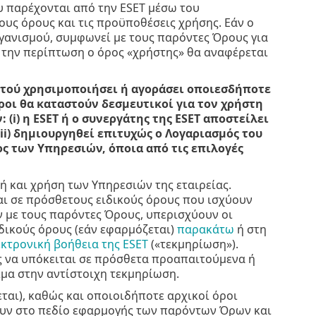
ου παρέχονται από την ESET μέσω του
τους όρους και τις προϋποθέσεις χρήσης. Εάν ο
ργανισμού, συμφωνεί με τους παρόντες Όρους για
τή την περίπτωση ο όρος «χρήστης» θα αναφέρεται
οτού χρησιμοποιήσει ή αγοράσει οποιεσδήποτε
οι θα καταστούν δεσμευτικοί για τον χρήστη
(i) η ESET ή ο συνεργάτης της ESET αποστείλει
ii) δημιουργηθεί επιτυχώς ο Λογαριασμός του
ος των Υπηρεσιών, όποια από τις επιλογές
ή και χρήση των Υπηρεσιών της εταιρείας.
αι σε πρόσθετους ειδικούς όρους που ισχύουν
υν με τους παρόντες Όρους, υπερισχύουν οι
ιδικούς όρους (εάν εφαρμόζεται)
παρακάτω
ή στη
κτρονική βοήθεια της ESET
(«τεκμηρίωση»).
ς να υπόκειται σε πρόσθετα προαπαιτούμενα ή
ιμα στην αντίστοιχη τεκμηρίωση.
ται), καθώς και οποιοιδήποτε αρχικοί όροι
ουν στο πεδίο εφαρμογής των παρόντων Όρων και