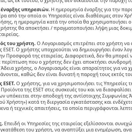
ι, ως εκ τούτου, ο χρήστης δεν δικαιούται την παροχή 
έναρξης υπηρεσιών.
Η ημερομηνία έναρξης για την παρο
έρα από την οποία οι Υπηρεσίες είναι διαθέσιμες στον Χ
ρήσης, η ημερομηνία κατά την οποία θα χρησιμοποιήσει ο
χρήστης θα αποκτήσει / πραγματοποιήσει λήψη μιας δοκι
ταιρείας.
ός του χρήστη.
Ο Λογαριασμός επιτρέπει στο χρήστη να 
ς ESET. Ο χρήστης υποχρεούται να δημιουργήσει έναν λο
ν Προσφορά της εταιρείας. Διαφορετικά, δεν θα μπορεί ν
ε περίπτωση που ο χρήστης δεν έχει αποκτήσει συνδρομή
 Άδεια χρήσης, ο Λογαριασμός είναι απαραίτητος για να 
νονται, καθώς δεν είναι δυνατή η παροχή τους εκτός το
 ESET.
Ο χρήστης, για να χρησιμοποιήσει τις Υπηρεσίες τη
Προϊόντα της ESET στις συσκευές του και να διασφαλίσει 
ν υπόκειται στην αποδοχή της αντίστοιχης Συμφωνίας Ά
ού Χρήστη») κατά τη διεργασία εγκατάστασης και ενδέχετ
να ή τεχνικές απαιτήσεις, τα οποία περιγράφονται λεπτο
ς.
Επειδή οι Υπηρεσίες της εταιρείας εξελίσσονται συνεχώς
υγκατάθεση του χρήστη, να αναπτύξει μια ενημέρωση, αν