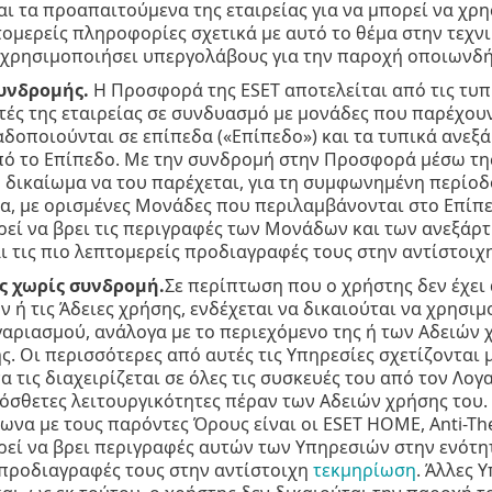
αι τα προαπαιτούμενα της εταιρείας για να μπορεί να χρη
τομερείς πληροφορίες σχετικά με αυτό το θέμα στην τεχνι
 χρησιμοποιήσει υπεργολάβους για την παροχή οποιωνδή
υνδρομής.
Η Προσφορά της ESET αποτελείται από τις τυπικ
τές της εταιρείας σε συνδυασμό με μονάδες που παρέχουν
αδοποιούνται σε επίπεδα («Επίπεδο») και τα τυπικά ανε
ό το Επίπεδο. Με την συνδρομή στην Προσφορά μέσω της 
 δικαίωμα να του παρέχεται, για τη συμφωνημένη περίοδ
α, με ορισμένες Μονάδες που περιλαμβάνονται στο Επίπ
εί να βρει τις περιγραφές των Μονάδων και των ανεξάρ
ι τις πιο λεπτομερείς προδιαγραφές τους στην αντίστοιχ
ς χωρίς συνδρομή.
Σε περίπτωση που ο χρήστης δεν έχε
ν ή τις Άδειες χρήσης, ενδέχεται να δικαιούται να χρησ
αριασμού, ανάλογα με το περιεχόμενο της ή των Αδειών χρ
ς. Οι περισσότερες από αυτές τις Υπηρεσίες σχετίζονται 
να τις διαχειρίζεται σε όλες τις συσκευές του από τον Λογ
σθετες λειτουργικότητες πέραν των Αδειών χρήσης του. 
να με τους παρόντες Όρους είναι οι ESET HOME, Anti-The
εί να βρει περιγραφές αυτών των Υπηρεσιών στην ενότη
 προδιαγραφές τους στην αντίστοιχη
τεκμηρίωση
. Άλλες 