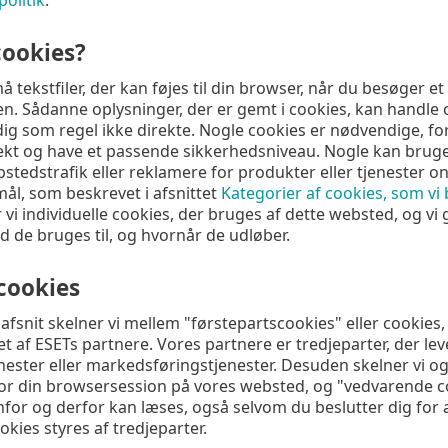
cookies?
å tekstfiler, der kan føjes til din browser, når du besøger 
n. Sådanne oplysninger, der er gemt i cookies, kan handle 
 dig som regel ikke direkte. Nogle cookies er nødvendige, fo
kt og have et passende sikkerhedsniveau. Nogle kan bruges ti
tedstrafik eller reklamere for produkter eller tjenester onli
mål, som beskrevet i afsnittet
Kategorier af cookies, som vi
 vi individuelle cookies, der bruges af dette websted, og v
 de bruges til, og hvornår de udløber.
cookies
afsnit skelner vi mellem "førstepartscookies" eller cookies, 
let af ESETs partnere. Vores partnere er tredjeparter, der le
enester eller markedsføringstjenester. Desuden skelner vi 
or din browsersession på vores websted, og "vedvarende c
for og derfor kan læses, også selvom du beslutter dig for a
kies styres af tredjeparter.