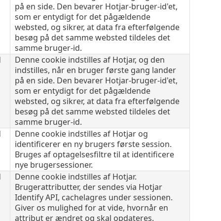
på en side. Den bevarer Hotjar-bruger-id'et,
som er entydigt for det pågældende
websted, og sikrer, at data fra efterfølgende
besøg på det samme websted tildeles det
samme bruger-id.
d
Denne cookie indstilles af Hotjar, og den
indstilles, når en bruger første gang lander
på en side. Den bevarer Hotjar-bruger-id'et,
som er entydigt for det pågældende
websted, og sikrer, at data fra efterfølgende
besøg på det samme websted tildeles det
samme bruger-id.
d
Denne cookie indstilles af Hotjar og
identificerer en ny brugers første session.
Bruges af optagelsesfiltre til at identificere
nye brugersessioner.
d
Denne cookie indstilles af Hotjar.
Brugerattributter, der sendes via Hotjar
Identify API, cachelagres under sessionen.
Giver os mulighed for at vide, hvornår en
attribut er ændret og skal opdateres.