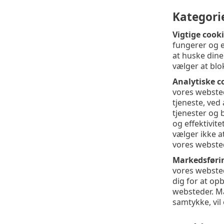
Kategorie
Vigtige cooki
fungerer og e
at huske dine
vælger at blo
Analytiske c
vores websted
tjeneste, ved
tjenester og 
og effektivit
vælger ikke a
vores websted
Markedsføri
vores websted
dig for at op
websteder. Ma
samtykke, vil 