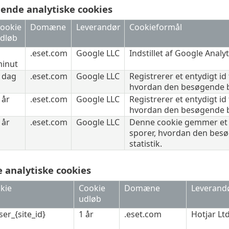
nde analytiske cookies
ookie
Domæne
Leverandør
Cookieformål
dløb
.eset.com
Google LLC
Indstillet af
Google Analyt
inut
 dag
.eset.com
Google LLC
Registrerer et entydigt i
hvordan den besøgende br
 år
.eset.com
Google LLC
Registrerer et entydigt i
hvordan den besøgende br
 år
.eset.com
Google LLC
Denne cookie gemmer et 
sporer, hvordan den besø
statistik.
 analytiske cookies
kie
Cookie
Domæne
Leverand
udløb
er_{site_id}
1 år
.eset.com
Hotjar Lt