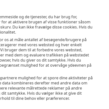
emmeside og de tjenester, du har brug for,
r for at aktivere brugen af visse funktioner såsom
bskurv. Du kan ikke fravælge disse cookies. Hvis du
onalitet.
for os at måle antallet af besøgende/brugere på
nteragerer med vores websted og hver enkelt
 Vi bruger dem til at forbedre vores websted,
lemer med dem og evaluere trafikken på webstedet
wser, hvis du giver os dit samtykke. Hvis du
get begrænset mulighed for at overvåge ydeevnen på
partnere mulighed for at spore dine aktiviteter på
sse data kombineres derefter med andre data om
ig mere relevante målrettede reklamer på andre
it samtykke. Hvis du vælger ikke at give dit
rhold til dine behov eller præferencer.