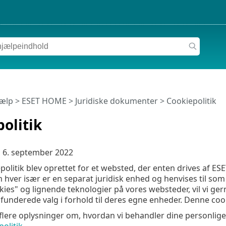
jælp
>
ESET HOME
>
Juridiske dokumenter > Cookiepolitik
olitik
 6. september 2022
litik blev oprettet for et websted, der enten drives af ESET s
 hver især er en separat juridisk enhed og henvises til som "
kies" og lignende teknologier på vores websteder, vil vi ge
lfunderede valg i forhold til deres egne enheder. Denne cook
flere oplysninger om, hvordan vi behandler dine personlig
politik
.