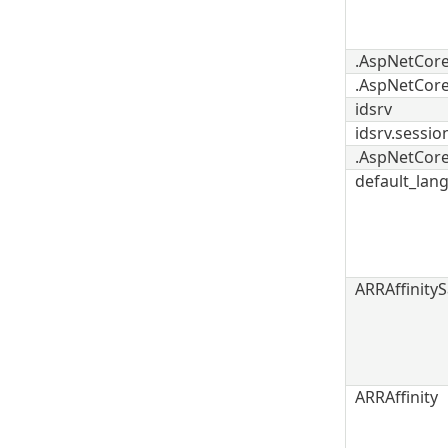
.AspNetCore
.AspNetCore
idsrv
idsrv.sessio
.AspNetCore
default_lan
ARRAffinity
ARRAffinity