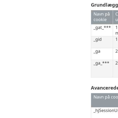
Grundlægge
Navn på
C
cookie
u
_gat_***
1
m
_gid
1
_ga
2
_ga_***
2
Avancerede
Navn på coo
_hjSessionUs