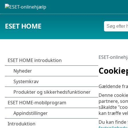
ESET HOME
ESET-onlineh
Cookiep
Gældende fra
Denne cookiepo
partnere, som
såkaldte "coo
kan træffe ve
Du kan finde 
fortroligheds