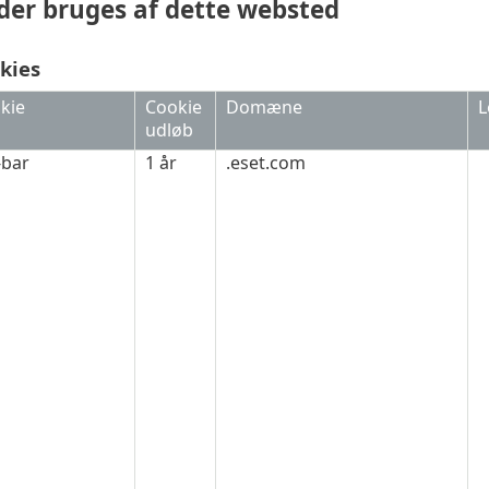
 der bruges af dette websted
kies
kie
Cookie
Domæne
L
udløb
-bar
1 år
.eset.com