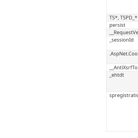
TS*, TSPD_*
persist
__RequestVe
_sessionId
.AspNet.Coo
__AntiXsrfT
_ehtdt
spregistrati