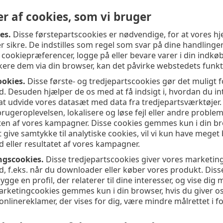
r af cookies, som vi bruger
es.
Disse førstepartscookies er nødvendige, for at vores hj
r sikre. De indstilles som regel som svar på dine handlinge
 cookiepræferencer, logge på eller bevare varer i din indkø
kere dem via din browser, kan det påvirke webstedets funkti
ookies.
Disse første- og tredjepartscookies gør det muligt 
. Desuden hjælper de os med at få indsigt i, hvordan du i
 at udvide vores datasæt med data fra tredjepartsværktøjer.
brugeroplevelsen, lokalisere og løse fejl eller andre prob
eten af vores kampagner. Disse cookies gemmes kun i din bro
t give samtykke til analytiske cookies, vil vi kun have me
 eller resultatet af vores kampagner.
ngscookies.
Disse tredjepartscookies giver vores marketing
, f.eks. når du downloader eller køber vores produkt. Di
bygge en profil, der relaterer til dine interesser, og vise d
rketingcookies gemmes kun i din browser, hvis du giver os d
onlinereklamer, der vises for dig, være mindre målrettet i fo