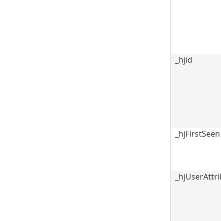
_hjid
_hjFirstSeen
_hjUserAttr