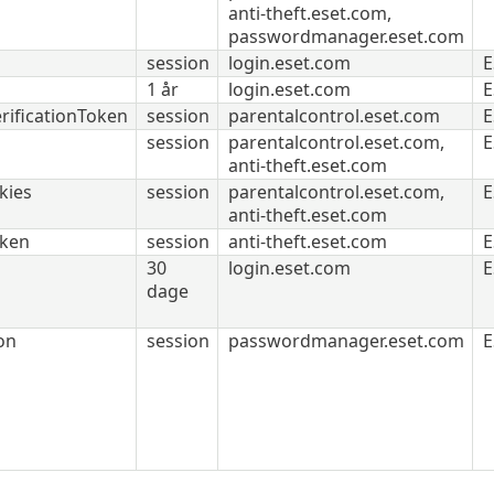
anti-theft.eset.com,
passwordmanager.eset.com
session
login.eset.com
E
1 år
login.eset.com
E
rificationToken
session
parentalcontrol.eset.com
E
session
parentalcontrol.eset.com,
E
anti-theft.eset.com
kies
session
parentalcontrol.eset.com,
E
anti-theft.eset.com
oken
session
anti-theft.eset.com
E
30
login.eset.com
E
dage
on
session
passwordmanager.eset.com
E