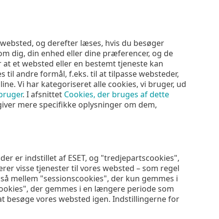
et websted, og derefter læses, hvis du besøger
om dig, din enhed eller dine præferencer, og de
r at et websted eller en bestemt tjeneste kan
l andre formål, f.eks. til at tilpasse websteder,
ne. Vi har kategoriseret alle cookies, vi bruger, ud
 bruger
. I afsnittet
Cookies, der bruges af dette
i giver mere specifikke oplysninger om dem,
der er indstillet af ESET, og "tredjepartscookies",
verer visse tjenester til vores websted – som regel
også mellem "sessionscookies", der kun gemmes i
ookies", der gemmes i en længere periode som
t besøge vores websted igen. Indstillingerne for