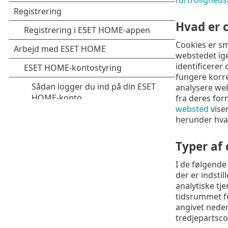
Hvad er 
Cookies er sm
webstedet ige
identificerer
fungere korre
analysere webs
fra deres for
websted
viser
herunder hvad
Typer af 
I de følgende 
der er indstil
analytiske tj
tidsrummet f
angivet neden
tredjepartscoo