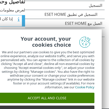
تفاصيل وحدة
لعرض معلومات تف
إذا كان 
قم بتسجيل الدخو
Your account, your
من القائمة ال
cookies choice
(
حماية الهوية
تم التنشيط
- 
We and our partners use cookies to give you the best optimized
online experience, analyze our website traffic, and serve you with
مشكلة في ال
personalized ads. You can agree to the collection of all cookies by
clicking "Accept all and close", decline all non-essential cookies by
choosing "Accept essential cookies only", or adjust your cookie
settings by clicking "Manage cookies". You also have the right to
withdraw your consent or change your cookie preferences
anytime by clicking the "Manage cookies" link in our website
footer or in your account settings (if available). For more
.
information, see our
Cookie Policy
ACCEPT ALL AND CLOSE