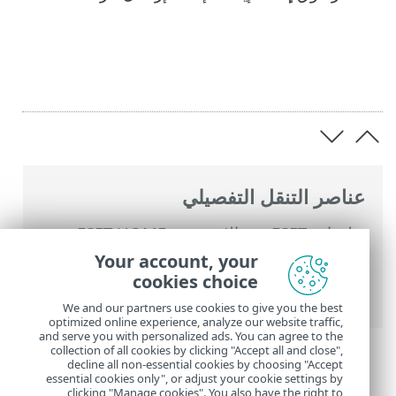
عناصر التنقل التفصيلي
تعليمات ESET عبر الإنترنت
>
ESET HOME
>
العمل مع ESET HOME
>
الأفراد
>
ميزات ESET
Your account, your
المخصصة للفرد
>
Anti-Theft
>
الأجهزة
cookies choice
المحمية بواسطة Anti-Theft
> الرسائل
We and our partners use cookies to give you the best
optimized online experience, analyze our website traffic,
and serve you with personalized ads. You can agree to the
collection of all cookies by clicking "Accept all and close",
decline all non-essential cookies by choosing "Accept
essential cookies only", or adjust your cookie settings by
clicking "Manage cookies". You also have the right to